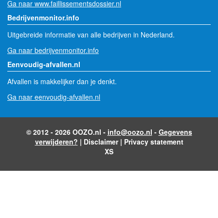
Ga naar www.faillissementsdossier.nl
Bedrijvenmonitor.info
Uitgebreide informatie van alle bedrijven in Nederland.
Ga naar bedrijvenmonitor.info
Eenvoudig-afvallen.nl
Afvallen is makkelijker dan je denkt.
Ga naar eenvoudig-afvallen.nl
© 2012 - 2026 OOZO.nl -
info@oozo.nl
-
Gegevens
verwijderen?
|
Disclaimer
|
Privacy statement
XS