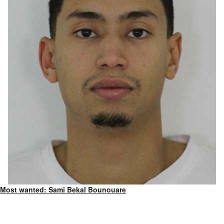
Most wanted: Sami Bekal Bounouare