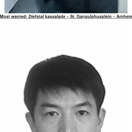
Most wanted: Diefstal kassalade – St. Gangulphusplein – Arnhem