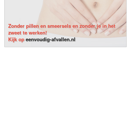
Zonder pillen en smeersels en zonder je in het
zweet te werken!
Kijk op
eenvoudig-afvallen.nl