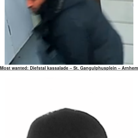
Most wanted: Diefstal kassalade – St. Gangulphusplein – Arnhem