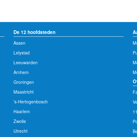
De 12 hoofdsteden
A
Assen
Me
Lelystad
Pu
Leeuwarden
M
Arnhem
Me
O
Groningen
Maastricht
Fa
's-Hertogenbosch
V
Haarlem
1
Zwolle
Po
Utrecht
Be