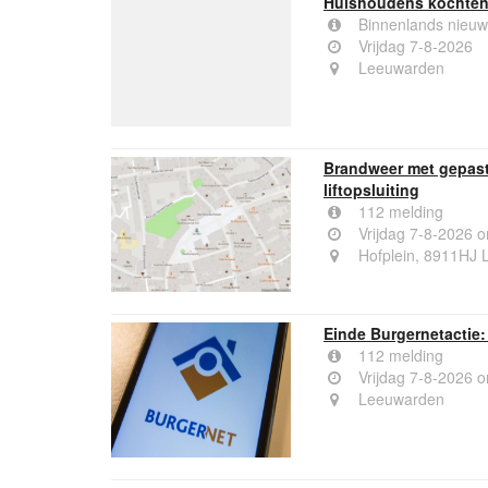
Huishoudens kochten
Binnenlands nieuw
Vrijdag 7-8-2026
Leeuwarden
Brandweer met gepast
liftopsluiting
112 melding
Vrijdag 7-8-2026 
Hofplein, 8911HJ
Einde Burgernetactie:
112 melding
Vrijdag 7-8-2026 
Leeuwarden