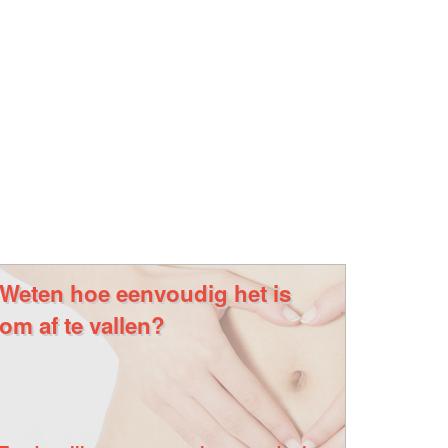
Weten hoe eenvoudig het is
om af te vallen?