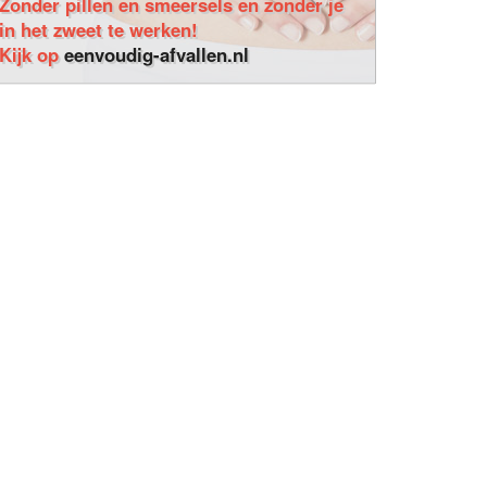
Zonder pillen en smeersels en zonder je
in het zweet te werken!
Kijk op
eenvoudig-afvallen.nl