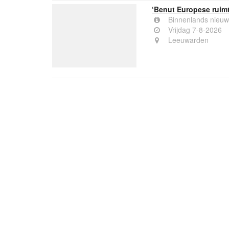
‘Benut Europese ruimt
Binnenlands nieuw
Vrijdag 7-8-2026
Leeuwarden