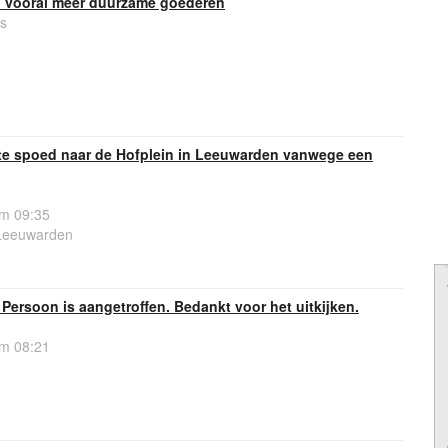
 vooral meer duurzame goederen
s
e spoed naar de Hofplein in Leeuwarden vanwege een
om 09:35
 Leeuwarden
 Persoon is aangetroffen. Bedankt voor het uitkijken.
om 08:21