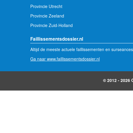
Provincie Utrecht
Provincie Zeeland
Provincie Zuid-Holland
Faillissementsdossier.nl
Altijd de meeste actuele faillissementen en surseances
Ga naar www.faillissementsdossier.nl
© 2012 - 2026