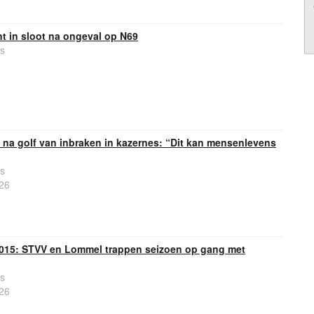
nt in sloot na ongeval op N69
s
 na golf van inbraken in kazernes: “Dit kan mensenlevens
s
26
 2015: STVV en Lommel trappen seizoen op gang met
s
26