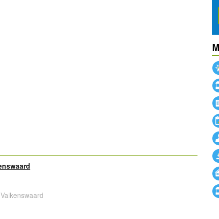
M
powered by
kenswaard
 Valkenswaard