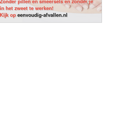
Zonder pillen en smeersels en zonder je
in het zweet te werken!
Kijk op
eenvoudig-afvallen.nl