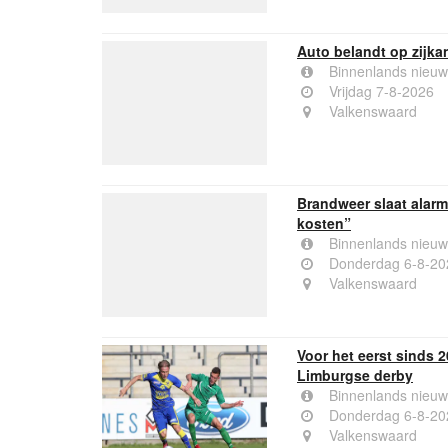
Auto belandt op zijka
Binnenlands nieuw
Vrijdag 7-8-2026
Valkenswaard
Brandweer slaat alarm
kosten”
Binnenlands nieuw
Donderdag 6-8-20
Valkenswaard
Voor het eerst sinds
Limburgse derby
Binnenlands nieuw
Donderdag 6-8-20
Valkenswaard