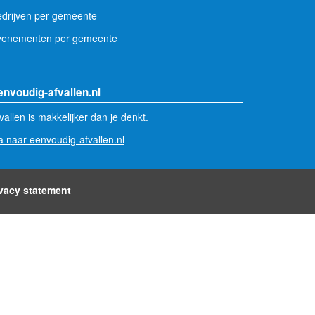
drijven per gemeente
venementen per gemeente
envoudig-afvallen.nl
vallen is makkelijker dan je denkt.
 naar eenvoudig-afvallen.nl
ivacy statement