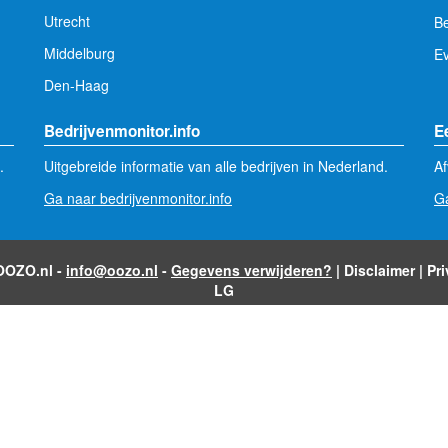
Utrecht
Be
Middelburg
E
Den-Haag
Bedrijvenmonitor.info
E
.
Uitgebreide informatie van alle bedrijven in Nederland.
Af
Ga naar bedrijvenmonitor.info
Ga
 OOZO.nl -
info@oozo.nl
-
Gegevens verwijderen?
|
Disclaimer
|
Pr
LG