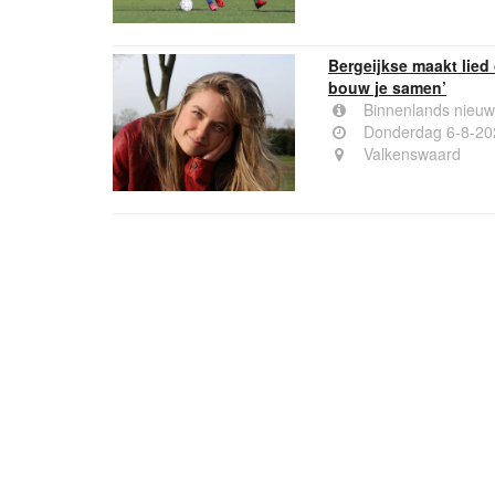
Bergeijkse maakt lied
bouw je samen’
Binnenlands nieuw
Donderdag 6-8-20
Valkenswaard