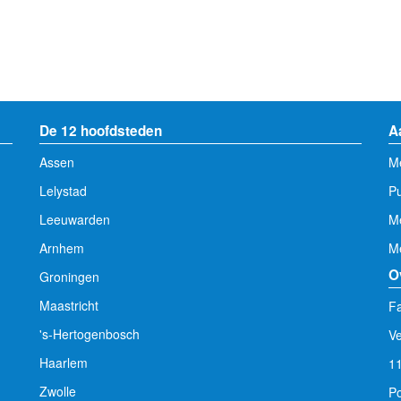
De 12 hoofdsteden
A
Assen
Me
Lelystad
Pu
Leeuwarden
M
Arnhem
Me
O
Groningen
Maastricht
Fa
's-Hertogenbosch
V
Haarlem
1
Zwolle
Po