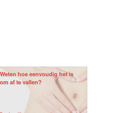
Weten hoe eenvoudig het is
om af te vallen?