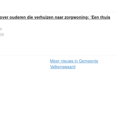
 over ouderen die verhuizen naar zorgwoning: ‘Een thuis
s
26
Meer nieuws in Gemeente
Valkenswaard