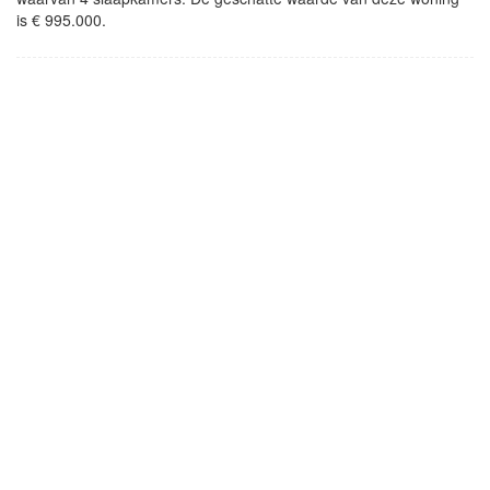
is € 995.000.
- Advertentie -
powered by
powered by