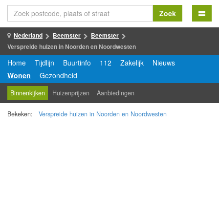
Zoek
Nederland
Beemster
Beemster
Verspreide huizen in Noorden en Noordwesten
Home
Tijdlijn
Buurtinfo
112
Zakelijk
Nieuws
Wonen
Gezondheid
Binnenkijken
Huizenprijzen
Aanbiedingen
Bekeken:
Verspreide huizen in Noorden en Noordwesten