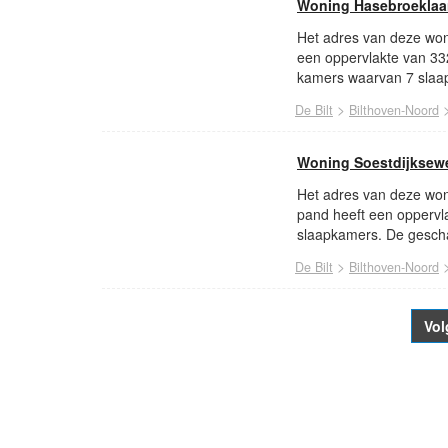
Woning Hasebroeklaan
Het adres van deze woni
een oppervlakte van 33
kamers waarvan 7 slaap
>
De Bilt
Bilthoven-Noord
Woning Soestdijksew
Het adres van deze won
pand heeft een oppervl
slaapkamers. De gescha
>
De Bilt
Bilthoven-Noord
Vol
- Advertentie -