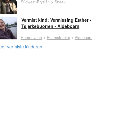
>
Súdwest-Fryslân
Sneek
Vermist kind: Vermissing Esther -
Tsjerkebuorren - Aldeboarn
>
>
Heerenveen
Boarnsterhim
Aldeboarn
er vermiste kinderen