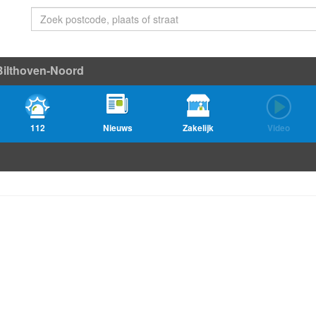
Bilthoven-Noord
112
Nieuws
Zakelijk
Video