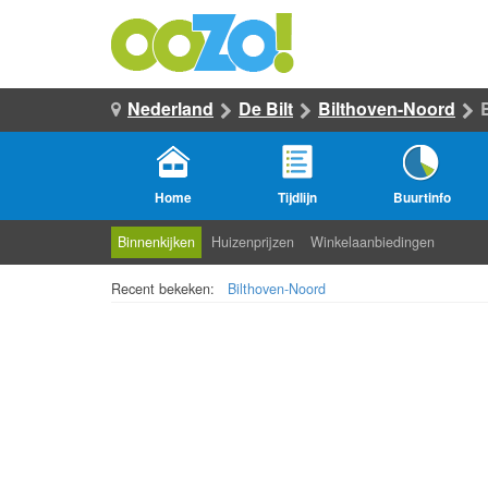
Nederland
De Bilt
Bilthoven-Noord
Home
Tijdlijn
Buurtinfo
Binnenkijken
Huizenprijzen
Winkelaanbiedingen
Recent bekeken:
Bilthoven-Noord