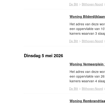
>
De Bilt
Bilthoven-Noord
Woning Bilderdijklaan
Het adres van deze woni
een oppervlakte van 10
kamers waarvan 3 slaap
>
De Bilt
Bilthoven-Noord
Dinsdag 5 mei 2026
Woning Vermeerplein 
Het adres van deze woni
een oppervlakte van 26
kamers waarvan 4 slaap
>
De Bilt
Bilthoven-Noord
Woning Rembrandtlaa