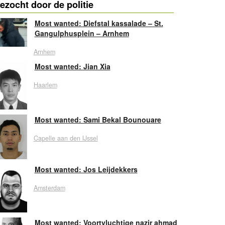
ezocht door de politie
Most wanted: Diefstal kassalade – St.
Gangulphusplein – Arnhem
Arnhem
Most wanted: Jian Xia
Haarlem
Most wanted: Sami Bekal Bounouare
Capelle aan den IJssel
Most wanted: Jos Leijdekkers
Amsterdam
Most wanted: Voortvluchtige nazir ahmad