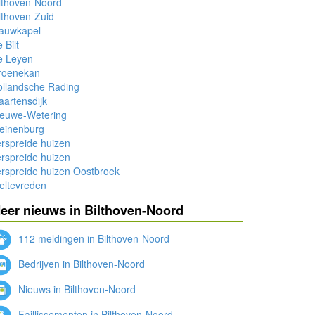
lthoven-Noord
lthoven-Zuid
lauwkapel
 Bilt
e Leyen
roenekan
ollandsche Rading
artensdijk
ieuwe-Wetering
einenburg
rspreide huizen
rspreide huizen
rspreide huizen Oostbroek
eltevreden
eer nieuws in Bilthoven-Noord
112 meldingen in Bilthoven-Noord
Bedrijven in Bilthoven-Noord
Nieuws in Bilthoven-Noord
Faillissementen in Bilthoven-Noord