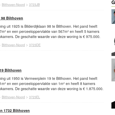
G
>
>
Bilthoven-Noord
3723JB
 98 Bilthoven
ng uit 1925 is Bilderdijklaan 98 te Bilthoven. Het pand heeft
7m² en een perceeloppervlakte van 567m² en heeft 5 kamers
kamers. De geschatte waarde van deze woning is € 975.000.
>
>
Bilthoven-Noord
3723DE
19 Bilthoven
ng uit 1950 is Vermeerplein 19 te Bilthoven. Het pand heeft
1m² en een perceeloppervlakte van 1m² en heeft 8 kamers
kamers. De geschatte waarde van deze woning is € 1.875.000.
>
>
Bilthoven-Noord
3723EL
n 1732 Bilthoven