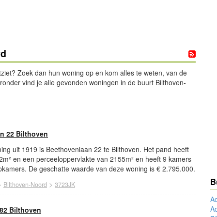
rd
tziet? Zoek dan hun woning op en kom alles te weten, van de
eronder vind je alle gevonden woningen in de buurt Bilthoven-
n 22 Bilthoven
ng uit 1919 is Beethovenlaan 22 te Bilthoven. Het pand heeft
2m² en een perceeloppervlakte van 2155m² en heeft 9 kamers
kamers. De geschatte waarde van deze woning is € 2.795.000.
B
>
>
Bilthoven-Noord
3723JK
Ac
A
82 Bilthoven