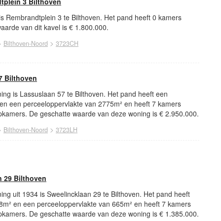
plein 3 Bilthoven
 is Rembrandtplein 3 te Bilthoven. Het pand heeft 0 kamers
arde van dit kavel is € 1.800.000.
>
>
Bilthoven-Noord
3723CH
 Bilthoven
ng is Lassuslaan 57 te Bilthoven. Het pand heeft een
en een perceeloppervlakte van 2775m² en heeft 7 kamers
kamers. De geschatte waarde van deze woning is € 2.950.000.
>
>
Bilthoven-Noord
3723LH
 29 Bilthoven
ng uit 1934 is Sweelincklaan 29 te Bilthoven. Het pand heeft
8m² en een perceeloppervlakte van 665m² en heeft 7 kamers
kamers. De geschatte waarde van deze woning is € 1.385.000.