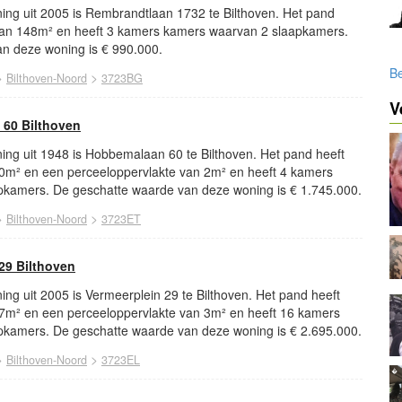
ing uit 2005 is Rembrandtlaan 1732 te Bilthoven. Het pand
van 148m² en heeft 3 kamers kamers waarvan 2 slaapkamers.
n deze woning is € 990.000.
Be
>
>
Bilthoven-Noord
3723BG
V
60 Bilthoven
ing uit 1948 is Hobbemalaan 60 te Bilthoven. Het pand heeft
0m² en een perceeloppervlakte van 2m² en heeft 4 kamers
kamers. De geschatte waarde van deze woning is € 1.745.000.
>
>
Bilthoven-Noord
3723ET
29 Bilthoven
ng uit 2005 is Vermeerplein 29 te Bilthoven. Het pand heeft
7m² en een perceeloppervlakte van 3m² en heeft 16 kamers
kamers. De geschatte waarde van deze woning is € 2.695.000.
>
>
Bilthoven-Noord
3723EL