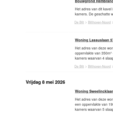
Bouwgrond Rembrandt
Het adres van dit kavel
kamers. De geschatte wa
>
De Bilt
Bilthoven-Noord
Woning Lassuslaan 57
Het adres van deze woni
oppervlakte van 350m² 
kamers waarvan 4 slaap
>
De Bilt
Bilthoven-Noord
Vrijdag 8 mei 2026
Woning Sweelincklaan
Het adres van deze woni
een oppervlakte van 19
kamers waarvan 5 slaap