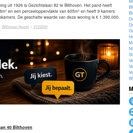
Bi
ng uit 1926 is Gezichtslaan 82 te Bilthoven. Het pand heeft
Bi
8m² en een perceeloppervlakte van 605m² en heeft 9 kamers
B
kamers. De geschatte waarde van deze woning is € 1.390.000.
De
D
>
>
Bilthoven-Noord
3723GH
G
H
Ma
N
St
Ve
Ve
Ve
W
M
an 40 Bilthoven