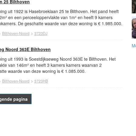
 25 Bilthoven
ng uit 1922 is Hasebroeklaan 25 te Bilthoven. Het pand heeft
2m² en een perceeloppervlakte van 1m² en heeft 9 kamers
kamers. De geschatte waarde van deze woning is € 1.985.000.
>
>
Bilthoven-Noord
3723DJ
Me
eg Noord 363E Bilthoven
ing uit 1993 is Soestdijkseweg Noord 363E te Bilthoven. Het
akte van 146m² en heeft 3 kamers kamers waarvan 2
tte waarde van deze woning is € 1.085.000.
>
>
Bilthoven-Noord
3723HB
gende pagina
powered by
powered by