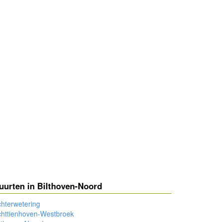
uurten in Bilthoven-Noord
hterwetering
chttienhoven-Westbroek