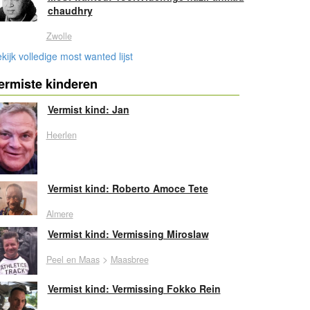
chaudhry
Zwolle
kijk volledige most wanted lijst
ermiste kinderen
Vermist kind: Jan
Heerlen
Vermist kind: Roberto Amoce Tete
Almere
Vermist kind: Vermissing Miroslaw
>
Peel en Maas
Maasbree
Vermist kind: Vermissing Fokko Rein