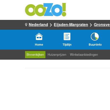
Nederland
Eijsden-Margraten
Gronsve
Home
Tijdlijn
Buurtinfo
Binnenkijken
Huizenprijzen
Winkelaanbiedingen