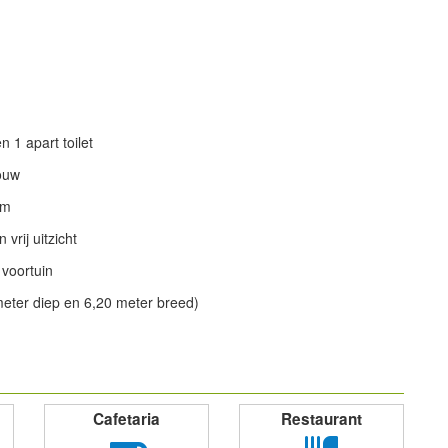
 1 apart toilet
ouw
om
 vrij uitzicht
 voortuin
meter diep en 6,20 meter breed)
powered by
Cafetaria
Restaurant