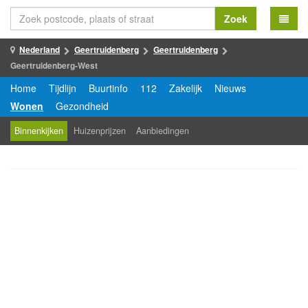
Zoek
Nederland
Geertruidenberg
Geertruidenberg
Geertruidenberg-West
Home
Tijdlijn
Buurtinfo
112
Zakelijk
Nieuws
Wonen
Gezondheid
Binnenkijken
Huizenprijzen
Aanbiedingen