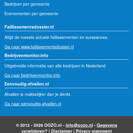
Bedrijven per gemeente
Evenementen per gemeente
Faillissementsdossier.nl
Altijd de meeste actuele faillissementen en surseances.
Ga naar www.faillissementsdossier.nl
Bedrijvenmonitor.info
Uitgebreide informatie van alle bedrijven in Nederland.
Ga naar bedrijvenmonitor.info
Eenvoudig-afvallen.nl
Afvallen is makkelijker dan je denkt.
Ga naar eenvoudig-afvallen.nl
© 2012 - 2026 OOZO.nl -
info@oozo.nl
-
Gegevens
verwijderen?
|
Disclaimer
|
Privacy statement