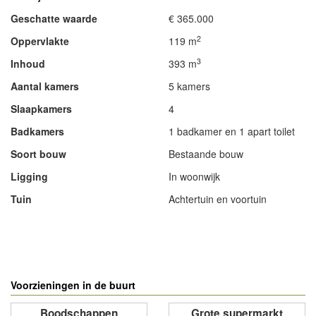
Geschatte waarde
€ 365.000
2
Oppervlakte
119 m
3
Inhoud
393 m
Aantal kamers
5 kamers
Slaapkamers
4
Badkamers
1 badkamer en 1 apart toilet
Soort bouw
Bestaande bouw
Ligging
In woonwijk
Tuin
Achtertuin en voortuin
- Advertentie -
powered by
powered by
Voorzieningen in de buurt
Boodschappen
Grote supermarkt