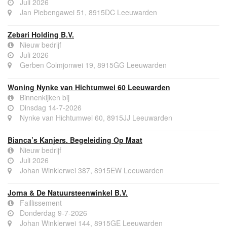
Juli 2026
Jan Piebengawei 51, 8915DC Leeuwarden
Zebari Holding B.V.
Nieuw bedrijf
Juli 2026
Gerben Colmjonwei 19, 8915GG Leeuwarden
Woning Nynke van Hichtumwei 60 Leeuwarden
Binnenkijken bij
Dinsdag 14-7-2026
Nynke van Hichtumwei 60, 8915JJ Leeuwarden
Bianca’s Kanjers. Begeleiding Op Maat
Nieuw bedrijf
Juli 2026
Johan Winklerwei 387, 8915EW Leeuwarden
Jorna & De Natuursteenwinkel B.V.
Faillissement
Donderdag 9-7-2026
Johan Winklerwei 144, 8915GE Leeuwarden