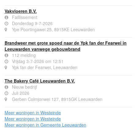
Vakvloeren B.V.
Faillissement
Donderdag 9-7-2026
Ype Poortingawei 25, 8915KE Leeuwarden
Brandweer met grote spoed naar de Ypk fan der Fearwei in
Leeuwarden vanwege gebouwbrand
112 melding
Vrijdag 3-7-2026 om 12:51
Ypk fan der Fearwei, Leeuwarden
The Bakery Café Leeuwarden B.V.
Nieuw bedrijf
Juli 2026
Gerben Colmjonwei 127, 8915GK Leeuwarden
Meer woningen in Westeinde
Meer woningen in Westeinde
Meer woningen in Gemeente Leeuwarden