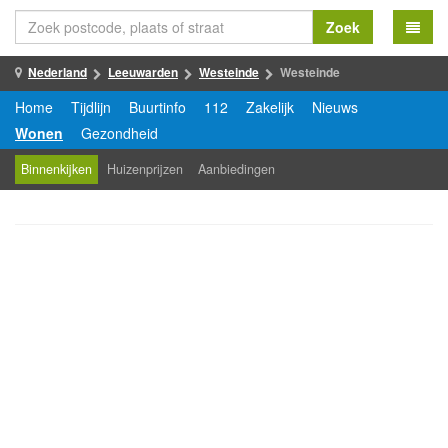
Zoek
Nederland
Leeuwarden
Westeinde
Westeinde
Home
Tijdlijn
Buurtinfo
112
Zakelijk
Nieuws
Wonen
Gezondheid
Binnenkijken
Huizenprijzen
Aanbiedingen