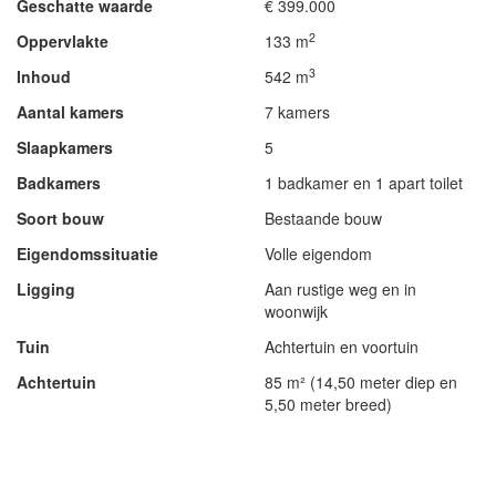
Geschatte waarde
€ 399.000
2
Oppervlakte
133 m
3
Inhoud
542 m
Aantal kamers
7 kamers
Slaapkamers
5
Badkamers
1 badkamer en 1 apart toilet
Soort bouw
Bestaande bouw
Eigendomssituatie
Volle eigendom
Ligging
Aan rustige weg en in
woonwijk
Tuin
Achtertuin en voortuin
Achtertuin
85 m² (14,50 meter diep en
5,50 meter breed)
- Advertentie -
powered by
powered by