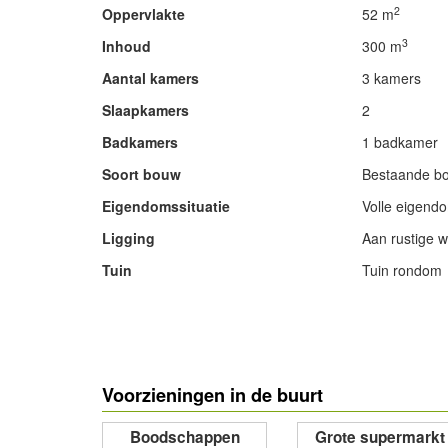
2
Oppervlakte
52 m
3
Inhoud
300 m
Aantal kamers
3 kamers
Slaapkamers
2
Badkamers
1 badkamer
Soort bouw
Bestaande b
Eigendomssituatie
Volle eigend
Ligging
Aan rustige we
Tuin
Tuin rondom
- Advertentie -
Voorzieningen in de buurt
Boodschappen
Grote supermarkt