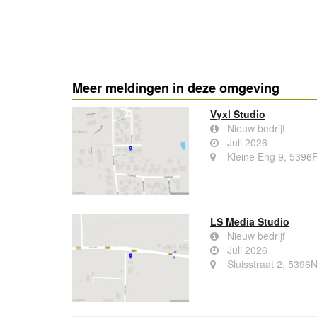
Meer meldingen in deze omgeving
Vyxl Studio
Nieuw bedrijf
Juli 2026
Kleine Eng 9, 5396P
LS Media Studio
Nieuw bedrijf
Juli 2026
Sluisstraat 2, 5396N