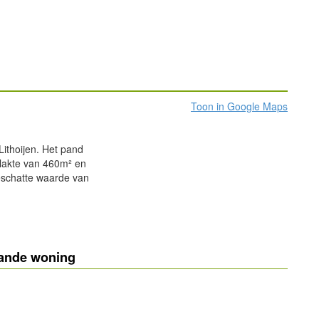
Toon in Google Maps
Lithoijen. Het pand
lakte van 460m² en
eschatte waarde van
aande woning