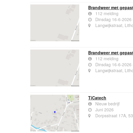
Brandweer met gepaste
112 melding
Dinsdag 16-6-2026
Langwijkstraat, Lith
Brandweer met gepaste
112 melding
Dinsdag 16-6-2026
Langwijkstraat, Lith
TiCatech
Nieuw bedrijf
Juni 2026
Dorpsstraat 17A, 53