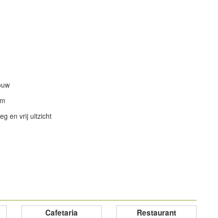
ouw
om
g en vrij uitzicht
powered by
powered by
Cafetaria
Restaurant