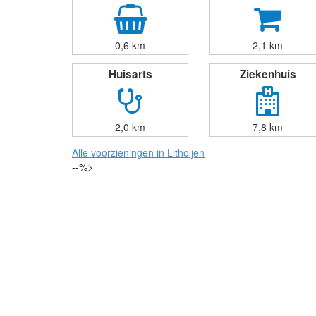
0,6 km
2,1 km
Huisarts
Ziekenhuis
2,0 km
7,8 km
Alle voorzieningen in Lithoijen
--%>