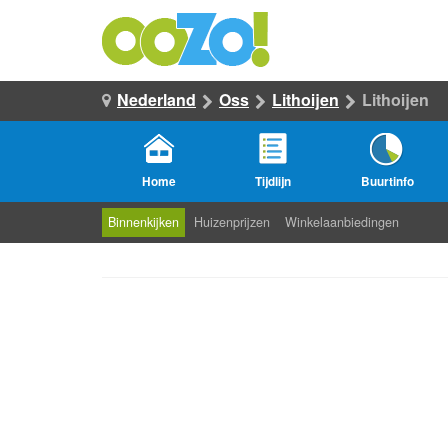
Nederland
Oss
Lithoijen
Lithoijen
Home
Tijdlijn
Buurtinfo
Binnenkijken
Huizenprijzen
Winkelaanbiedingen