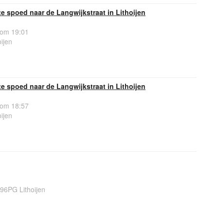
 spoed naar de Langwijkstraat in Lithoijen
 om 19:01
oijen
 spoed naar de Langwijkstraat in Lithoijen
 om 18:57
oijen
96PG Lithoijen