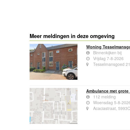
Meer meldingen in deze omgeving
Woning Tesselmansg
Binnenkijken bij
Vrijdag 7-8-2026
Tesselmansgoed 21
Ambulance met grote 
112 melding
Woensdag 5-8-2026
Acaciastraat, 5993