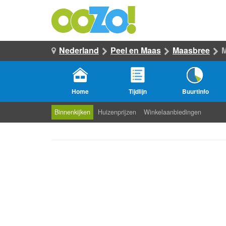
Nederland
Peel en Maas
Maasbree
Home
Tijdlijn
Buurtinfo
Binnenkijken
Huizenprijzen
Winkelaanbiedingen