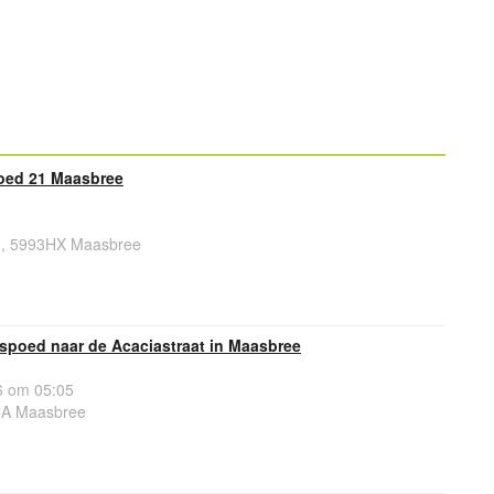
oed 21 Maasbree
, 5993HX Maasbree
spoed naar de Acaciastraat in Maasbree
 om 05:05
CA Maasbree