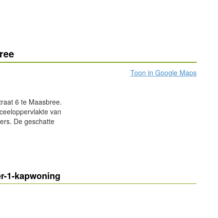
ree
Toon in Google Maps
traat 6 te Maasbree.
ceeloppervlakte van
ers. De geschatte
r-1-kapwoning