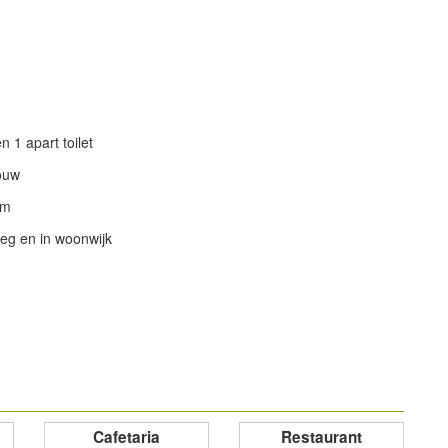
 1 apart toilet
ouw
om
eg en in woonwijk
powered by
powered by
Cafetaria
Restaurant