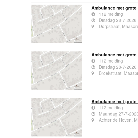
Ambulance met grote 
112 melding
Dinsdag 28-7-2026
Dorpstraat, Maasbr
Ambulance met grote 
112 melding
Dinsdag 28-7-2026
Broekstraat, Maasb
Ambulance met grote 
112 melding
Maandag 27-7-2026
Achter de Hoven, 