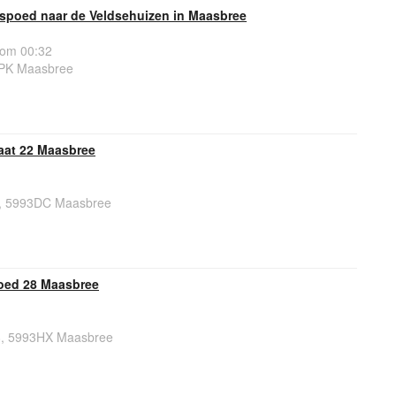
spoed naar de Veldsehuizen in Maasbree
om 00:32
3PK Maasbree
raat 22 Maasbree
22, 5993DC Maasbree
oed 28 Maasbree
, 5993HX Maasbree