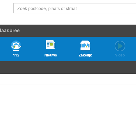
Maasbree
112
Nieuws
Zakelijk
Video