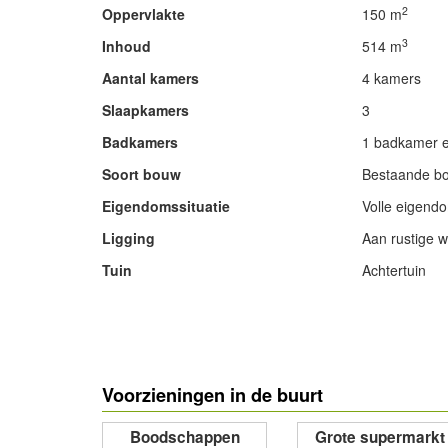
2
Oppervlakte
150 m
3
Inhoud
514 m
Aantal kamers
4 kamers
Slaapkamers
3
Badkamers
1 badkamer en
Soort bouw
Bestaande b
Eigendomssituatie
Volle eigend
Ligging
Aan rustige w
Tuin
Achtertuin
- Advertentie -
Voorzieningen in de buurt
Boodschappen
Grote supermarkt