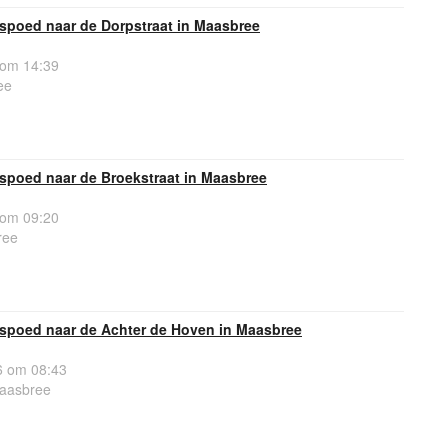
spoed naar de Dorpstraat in Maasbree
 om 14:39
ee
spoed naar de Broekstraat in Maasbree
 om 09:20
ree
spoed naar de Achter de Hoven in Maasbree
 om 08:43
Maasbree