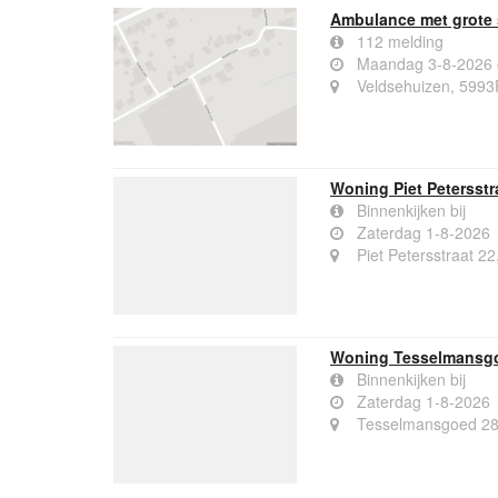
Ambulance met grote 
112 melding
Maandag 3-8-2026 
Veldsehuizen, 599
Woning Piet Petersst
Binnenkijken bij
Zaterdag 1-8-2026
Piet Petersstraat 
Woning Tesselmansg
Binnenkijken bij
Zaterdag 1-8-2026
Tesselmansgoed 28