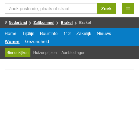
Zoek
Nederland
Zaltbommel
Brakel
Brakel
Home
Tijdlijn
Buurtinfo
112
Zakelijk
Nieuws
Wonen
Gezondheid
Binnenkijken
Huizenprijzen
Aanbiedingen