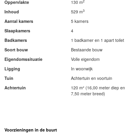
2
Oppervlakte
130 m
3
Inhoud
529 m
Aantal kamers
5 kamers
Slaapkamers
4
Badkamers
1 badkamer en 1 apart toilet
Soort bouw
Bestaande bouw
Eigendomssituatie
Volle eigendom
Ligging
In woonwijk
Tuin
Achtertuin en voortuin
Achtertuin
120 m² (16,00 meter diep en
7,50 meter breed)
- Advertentie -
powered by
powered by
Voorzieningen in de buurt