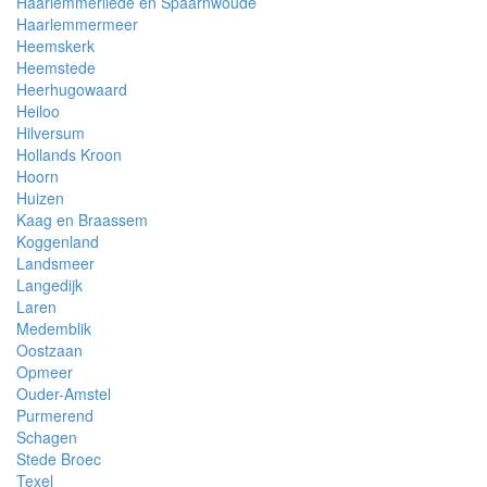
Haarlemmerliede en Spaarnwoude
Haarlemmermeer
Heemskerk
Heemstede
Heerhugowaard
Heiloo
Hilversum
Hollands Kroon
Hoorn
Huizen
Kaag en Braassem
Koggenland
Landsmeer
Langedijk
Laren
Medemblik
Oostzaan
Opmeer
Ouder-Amstel
Purmerend
Schagen
Stede Broec
Texel