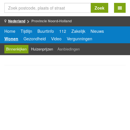
Zoek
Nederland
Provincie Noord-Holland
Home
Tijdlijn
Buurtinfo
112
Zakelijk
Nieuws
Wonen
Gezondheid
Video
Vergunningen
Binnenkijken
Huizenprijzen
Aanbiedingen