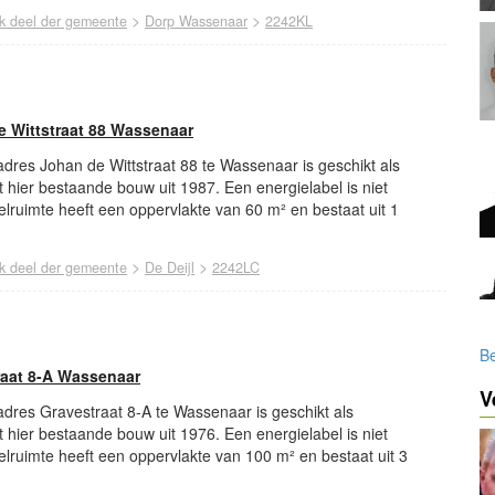
>
>
jk deel der gemeente
Dorp Wassenaar
2242KL
e Wittstraat 88 Wassenaar
 adres Johan de Wittstraat 88 te Wassenaar is geschikt als
t hier bestaande bouw uit 1987. Een energielabel is niet
lruimte heeft een oppervlakte van 60 m² en bestaat uit 1
>
>
jk deel der gemeente
De Deijl
2242LC
Be
raat 8-A Wassenaar
V
 adres Gravestraat 8-A te Wassenaar is geschikt als
t hier bestaande bouw uit 1976. Een energielabel is niet
lruimte heeft een oppervlakte van 100 m² en bestaat uit 3