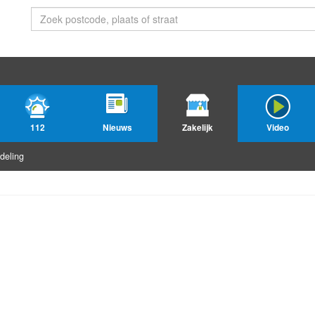
112
Nieuws
Zakelijk
Video
deling