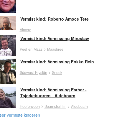
Vermist kind: Roberto Amoce Tete
Almere
Vermist kind: Vermissing Miroslaw
>
Peel en Maas
Maasbree
Vermist kind: Vermissing Fokko Rein
>
Súdwest-Fryslân
Sneek
Vermist kind: Vermissing Esther -
Tsjerkebuorren - Aldeboarn
>
>
Heerenveen
Boarnsterhim
Aldeboarn
er vermiste kinderen