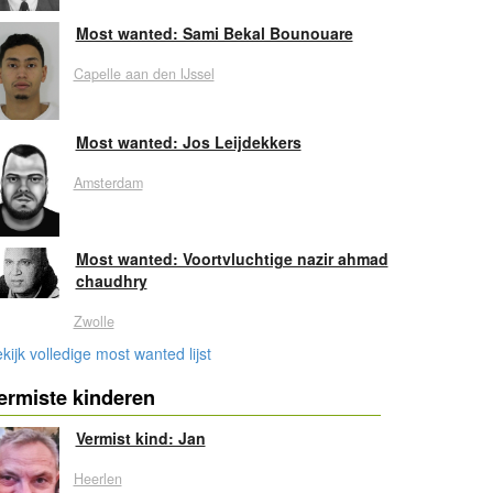
Most wanted: Sami Bekal Bounouare
Capelle aan den IJssel
Most wanted: Jos Leijdekkers
Amsterdam
Most wanted: Voortvluchtige nazir ahmad
chaudhry
Zwolle
kijk volledige most wanted lijst
ermiste kinderen
Vermist kind: Jan
Heerlen