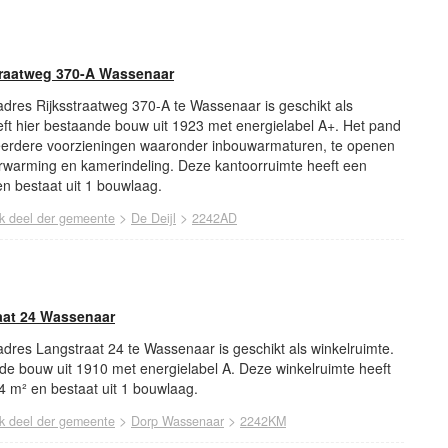
traatweg 370-A Wassenaar
 adres Rijksstraatweg 370-A te Wassenaar is geschikt als
eft hier bestaande bouw uit 1923 met energielabel A+. Het pand
eerdere voorzieningen waaronder inbouwarmaturen, te openen
verwarming en kamerindeling. Deze kantoorruimte heeft een
n bestaat uit 1 bouwlaag.
>
>
jk deel der gemeente
De Deijl
2242AD
aat 24 Wassenaar
 adres Langstraat 24 te Wassenaar is geschikt als winkelruimte.
nde bouw uit 1910 met energielabel A. Deze winkelruimte heeft
4 m² en bestaat uit 1 bouwlaag.
>
>
jk deel der gemeente
Dorp Wassenaar
2242KM