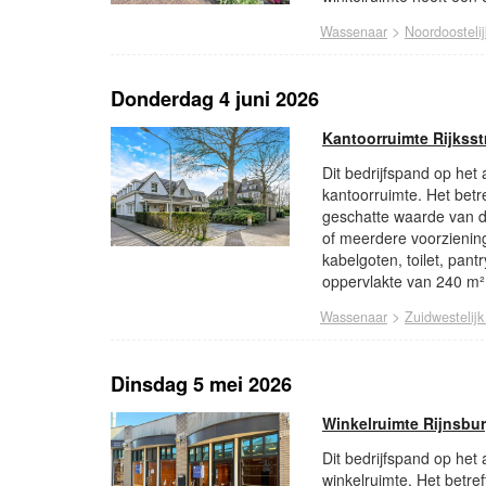
>
Wassenaar
Noordoosteli
Donderdag 4 juni 2026
Kantoorruimte Rijkss
Dit bedrijfspand op het
kantoorruimte. Het betr
geschatte waarde van di
of meerdere voorzienin
kabelgoten, toilet, pan
oppervlakte van 240 m²
>
Wassenaar
Zuidwestelij
Dinsdag 5 mei 2026
Winkelruimte Rijnsbu
Dit bedrijfspand op het
winkelruimte. Het betre