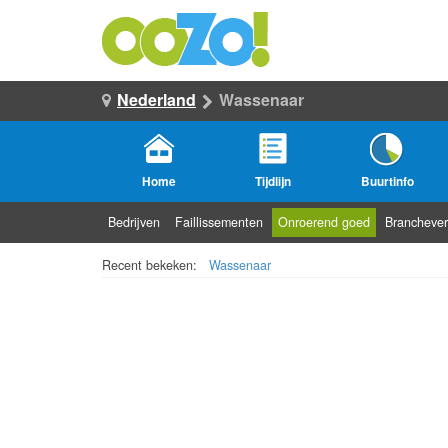
Nederland
Wassenaar
Home
Tijdlijn
Buurtinfo
Bedrijven
Faillissementen
Onroerend goed
Branchever
Recent bekeken:
Wassenaar