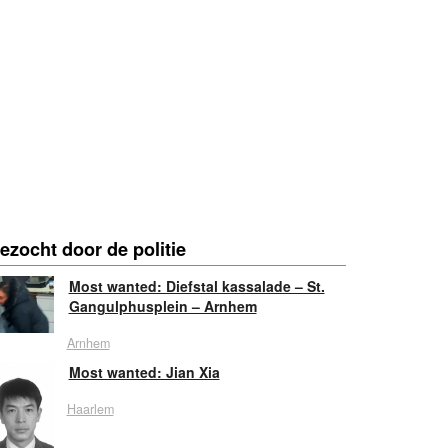
ezocht door de politie
Most wanted: Diefstal kassalade – St.
Gangulphusplein – Arnhem
Arnhem
Most wanted: Jian Xia
Haarlem