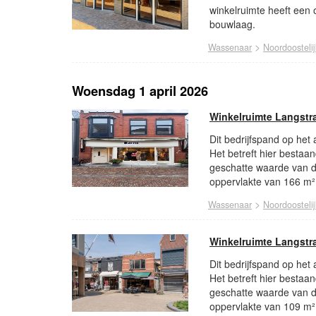
winkelruimte heeft een 
bouwlaag.
>
Wassenaar
Noordoosteli
Woensdag 1 april 2026
Winkelruimte Langstr
Dit bedrijfspand op het
Het betreft hier bestaa
geschatte waarde van di
oppervlakte van 166 m²
>
Wassenaar
Noordoosteli
Winkelruimte Langstr
Dit bedrijfspand op het
Het betreft hier bestaa
geschatte waarde van di
oppervlakte van 109 m²