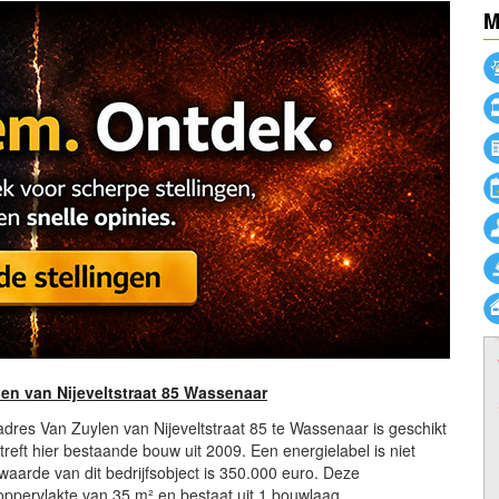
M
en van Nijeveltstraat 85 Wassenaar
 adres Van Zuylen van Nijeveltstraat 85 te Wassenaar is geschikt
treft hier bestaande bouw uit 2009. Een energielabel is niet
 waarde van dit bedrijfsobject is 350.000 euro. Deze
oppervlakte van 35 m² en bestaat uit 1 bouwlaag.