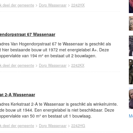
>
>
jk deel der gemeente
Dorp Wassenaar
2242HX
endorpstraat 67 Wassenaar
 adres Van Hogendorpstraat 67 te Wassenaar is geschikt als
ft hier bestaande bouw uit 1972 met energielabel A+. Deze
oppervlakte van 194 m² en bestaat uit 2 bouwlagen.
>
>
jk deel der gemeente
Dorp Wassenaar
2242KX
aat 2-A Wassenaar
 adres Kerkstraat 2-A te Wassenaar is geschikt als winkelruimte.
nde bouw uit 1944. Een energielabel is niet beschikbaar. Deze
oppervlakte van 50 m² en bestaat uit 1 bouwlaag.
Me
>
>
jk deel der gemeente
Dorp Wassenaar
2242HG