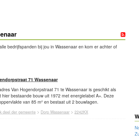
senaar
lle bedrijfspanden bij jou in Wassenaar en kom er achter of
endorpstraat 71 Wassenaar
 adres Van Hogendorpstraat 71 te Wassenaar is geschikt als
ft hier bestaande bouw uit 1972 met energielabel A+. Deze
oppervlakte van 85 m² en bestaat uit 2 bouwlagen.
>
>
jk deel der gemeente
Dorp Wassenaar
2242KX
W
No
Zu