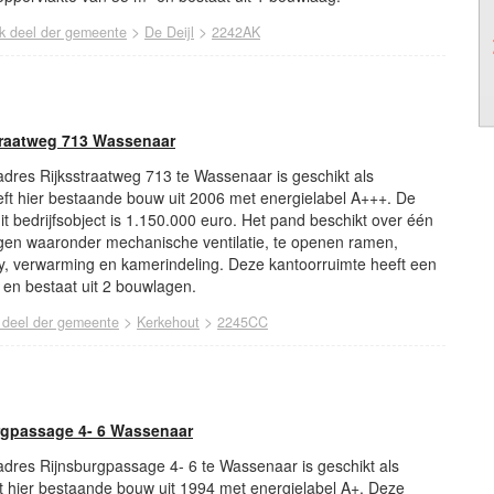
>
>
jk deel der gemeente
De Deijl
2242AK
traatweg 713 Wassenaar
 adres Rijksstraatweg 713 te Wassenaar is geschikt als
eft hier bestaande bouw uit 2006 met energielabel A+++. De
t bedrijfsobject is 1.150.000 euro. Het pand beschikt over één
gen waaronder mechanische ventilatie, te openen ramen,
try, verwarming en kamerindeling. Deze kantoorruimte heeft een
 en bestaat uit 2 bouwlagen.
>
>
k deel der gemeente
Kerkehout
2245CC
rgpassage 4- 6 Wassenaar
 adres Rijnsburgpassage 4- 6 te Wassenaar is geschikt als
ft hier bestaande bouw uit 1994 met energielabel A+. Deze