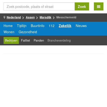
Zoek
Nederland
Assen
Marsdijk
Messchenveld
Home
Tijdlijn
Buurtinfo
112
Zakelijk
Nieuws
Wonen
Gezondheid
Bedrijven
Failliet
Panden
Brancheverdeling