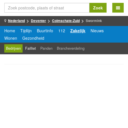
Zoek
Nederland
Deventer
Colmschate-Zuid
Swormink
Home
Tijdlijn
Buurtinfo
112
Zakelijk
Nieuws
Wonen
Gezondheid
Bedrijven
Failliet
Panden
Brancheverdeling