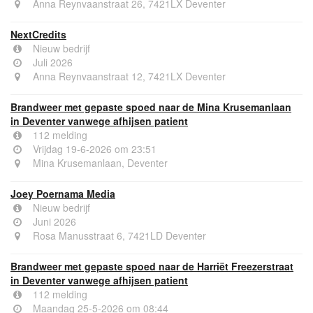
Anna Reynvaanstraat 26, 7421LX Deventer
NextCredits
Nieuw bedrijf
Juli 2026
Anna Reynvaanstraat 12, 7421LX Deventer
Brandweer met gepaste spoed naar de Mina Krusemanlaan
in Deventer vanwege afhijsen patient
112 melding
Vrijdag 19-6-2026 om 23:51
Mina Krusemanlaan, Deventer
Joey Poernama Media
Nieuw bedrijf
Juni 2026
Rosa Manusstraat 6, 7421LD Deventer
Brandweer met gepaste spoed naar de Harriët Freezerstraat
in Deventer vanwege afhijsen patient
112 melding
Maandag 25-5-2026 om 08:44