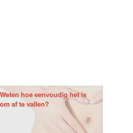
Weten hoe eenvoudig het is
om af te vallen?