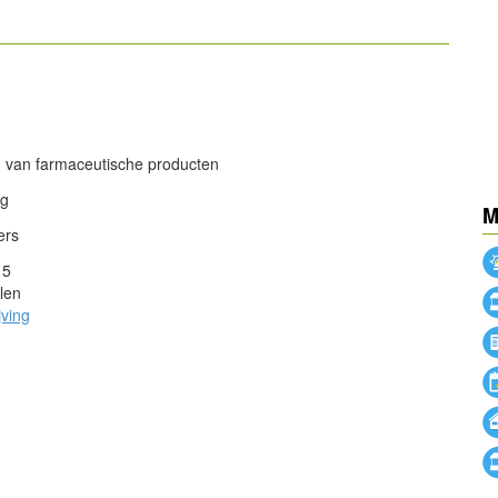
powered by
powered by
g van farmaceutische producten
ng
M
ers
15
len
jving