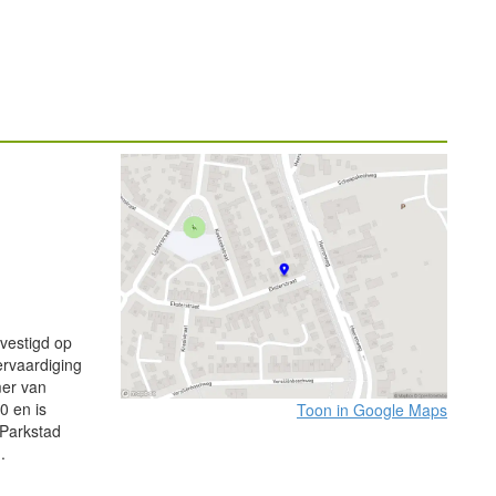
vestigd op
ervaardiging
mer van
0 en is
Toon in Google Maps
 Parkstad
.