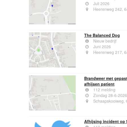
Juli 2026
Heerenweg 242, 6
The Balanced Dog
Nieuw bedrijf
Juni 2026
Heerenweg 217, 6
Brandweer met gepas
afhijsen patient
112 melding
Zondag 28-6-2026
Schaapskooiweg, 
Afhijsing incident o