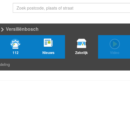
Versiliënbosch
112
Nieuws
Zakelijk
Video
deling