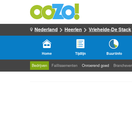
Nederland
Heerlen
Vrieheide-De Stack
Home
Tijdlijn
Buurtinfo
Bedrijven
Faillissementen
Onroerend goed
Branchever