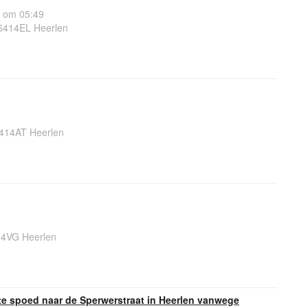
 om 05:49
6414EL Heerlen
414AT Heerlen
14VG Heerlen
e spoed naar de Sperwerstraat in Heerlen vanwege