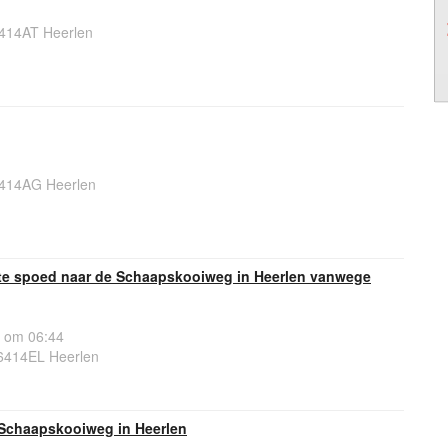
414AT Heerlen
414AG Heerlen
te spoed naar de Schaapskooiweg in Heerlen vanwege
 om 06:44
6414EL Heerlen
p Schaapskooiweg in Heerlen