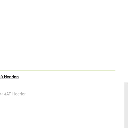
0 Heerlen
414AT Heerlen