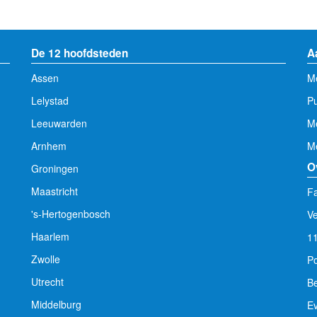
De 12 hoofdsteden
A
Assen
Me
Lelystad
Pu
Leeuwarden
M
Arnhem
Me
O
Groningen
Maastricht
Fa
's-Hertogenbosch
V
Haarlem
1
Zwolle
Po
Utrecht
Be
Middelburg
E