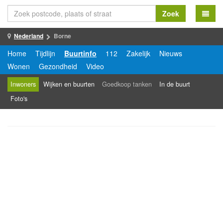
Zoek
Nederland
Borne
Home
Tijdlijn
Buurtinfo
112
Zakelijk
Nieuws
Wonen
Gezondheid
Video
Inwoners
Wijken en buurten
Goedkoop tanken
In de buurt
Foto's