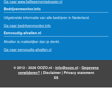
Ga naar www.faillissementsdossier.nl
Bedrijvenmonitor.info
Uitgebreide informatie van alle bedrijven in Nederland.
Ga naar bedrijvenmonitor.info
Eenvoudig-afvallen.nl
Afvallen is makkelijker dan je denkt.
Ga naar eenvoudig-afvallen.nl
© 2012 - 2026 OOZO.nl -
info@oozo.nl
-
Gegevens
verwijderen?
|
Disclaimer
|
Privacy statement
XS