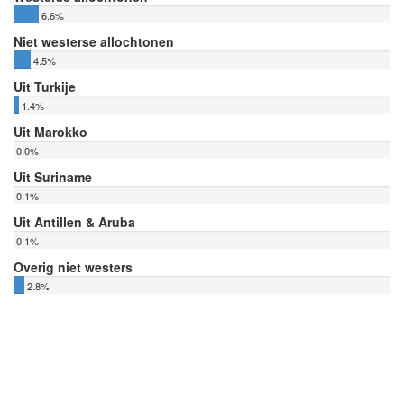
6.6%
Niet westerse allochtonen
4.5%
Uit Turkije
1.4%
Uit Marokko
0.0%
Uit Suriname
0.1%
Uit Antillen & Aruba
0.1%
Overig niet westers
2.8%