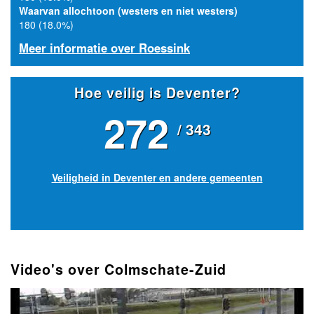
Waarvan allochtoon (westers en niet westers)
180 (18.0%)
Meer informatie over Roessink
Hoe veilig is Deventer?
272
/ 343
Veiligheid in Deventer en andere gemeenten
Video's over Colmschate-Zuid