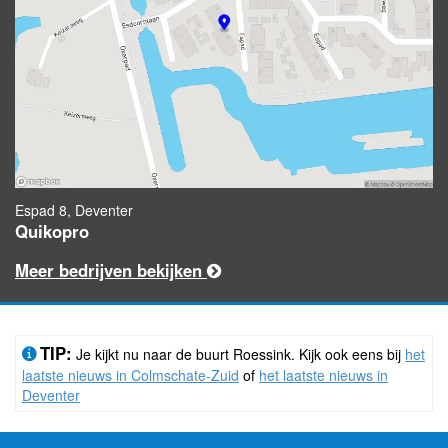
Espad 8, Deventer
Quikopro
Meer bedrijven bekijken
TIP:
Je kijkt nu naar de buurt Roessink. Kijk ook eens bij
het
laatste nieuws in Colmschate-Zuid
of
het laatste nieuws in
Deventer