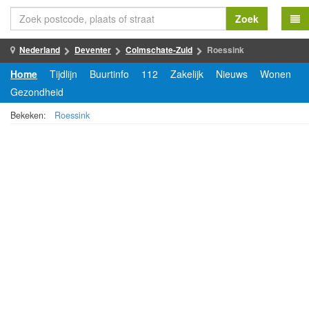
Zoek
Nederland
Deventer
Colmschate-Zuid
Roessink
Home
Tijdlijn
Buurtinfo
112
Zakelijk
Nieuws
Wonen
Gezondheid
Bekeken:
Roessink