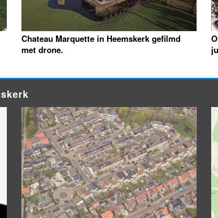
Chateau Marquette in Heemskerk gefilmd
O
met drone.
j
mskerk