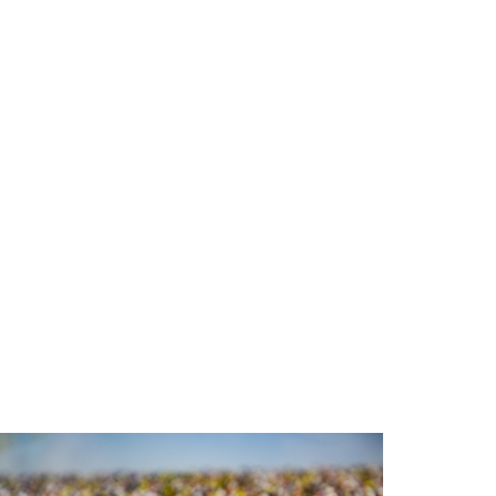
Ambulance met gepaste spoed
naar de Botter acker in Heemskerk
11 uur 25 min.
Overlastmelding Cornelis
Geelvinckstraat in Heemskerk
13 uur
Overlastmelding Noordermaatweg
& Heemstederweg in Heemskerk
16 uur 19 min.
Overlastmelding Jan
Ligthartstraat in 1964HS
Heemskerk
17 uur 27 min.
Ambulance met grote spoed naar
de Westerheem in Heemskerk
17 uur 33 min.