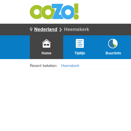
Nederland
Heemskerk
Home
Tijdlijn
Buurtinfo
Recent bekeken:
Heemskerk