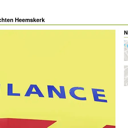
ichten Heemskerk
N