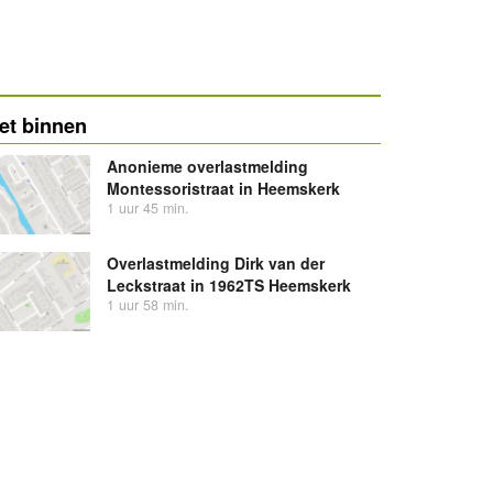
et binnen
Anonieme overlastmelding
Montessoristraat in Heemskerk
1 uur 45 min.
Overlastmelding Dirk van der
Leckstraat in 1962TS Heemskerk
1 uur 58 min.
Ambulance met gepaste spoed
naar de Maerelaan in Heemskerk
4 uur 20 min.
Kasteeltuin Assumburg