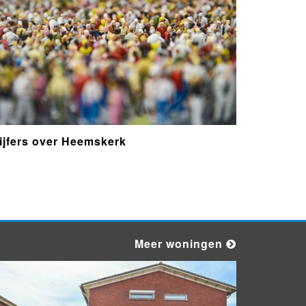
Ambulance met gepaste spoed
naar de Botter acker in Heemskerk
17 uur 54 min.
Ambulance met gepaste spoed
naar de Zandzegge in Heemskerk
19 uur 55 min.
ijfers over Heemskerk
Ambulance met grote spoed naar
de Jean Monnetstraat in
Heemskerk
20 uur 31 min.
Overlastmelding Ardennenlaan in
1966RV Heemskerk
21 uur 30 min.
Meer woningen
Ambulance naar de Westerheem in
Heemskerk vanwege ongeval met
letsel