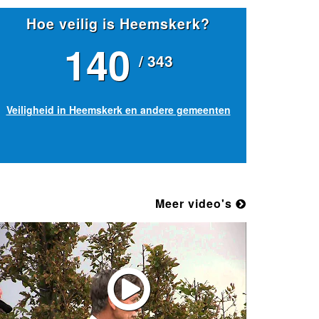
Hoe veilig is Heemskerk?
140
/ 343
Veiligheid in Heemskerk en andere gemeenten
Meer video's