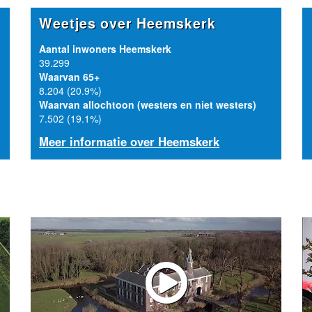
Weetjes over Heemskerk
Aantal inwoners Heemskerk
39.299
Waarvan 65+
8.204 (20.9%)
Waarvan allochtoon (westers en niet westers)
7.502 (19.1%)
Meer informatie over Heemskerk