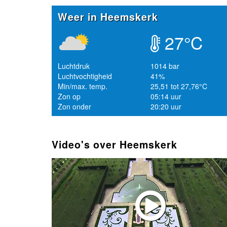
Weer in Heemskerk
27°C
Luchtdruk
1014 bar
Luchtvochtigheid
41%
Min/max. temp.
25,51 tot 27,76°C
Zon op
05:14 uur
Zon onder
20:20 uur
Video's over Heemskerk