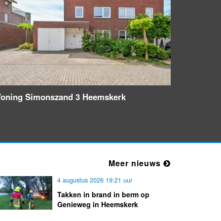
22 uur 50 min.
Ambulance met gepaste spoed
naar de Westerheem in Heemskerk
22 uur 55 min.
oning Simonszand 3 Heemskerk
Meer nieuws
4 augustus 2026 19:21 uur
Takken in brand in berm op
Genieweg in Heemskerk