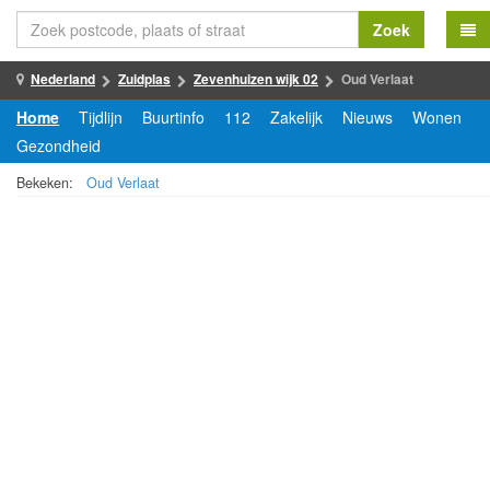
Zoek
Nederland
Zuidplas
Zevenhuizen wijk 02
Oud Verlaat
Home
Tijdlijn
Buurtinfo
112
Zakelijk
Nieuws
Wonen
Gezondheid
Bekeken:
Oud Verlaat