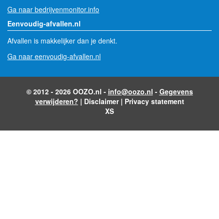
Ga naar bedrijvenmonitor.info
Eenvoudig-afvallen.nl
Afvallen is makkelijker dan je denkt.
Ga naar eenvoudig-afvallen.nl
© 2012 - 2026 OOZO.nl -
info@oozo.nl
-
Gegevens
verwijderen?
|
Disclaimer
|
Privacy statement
XS