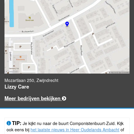
Mozartlaan 250, Zwijndrecht
Lizzy Care
Meer bedrijven bekijken
TIP:
Je kijkt nu naar de buurt Componistenbuurt-Zuid. Kijk
ook eens bij
het laatste nieuws in Heer Oudelands Ambacht
of