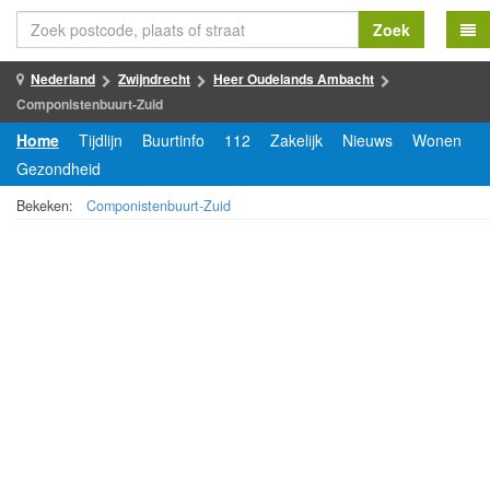
Zoek
Nederland
Zwijndrecht
Heer Oudelands Ambacht
Componistenbuurt-Zuid
Home
Tijdlijn
Buurtinfo
112
Zakelijk
Nieuws
Wonen
Gezondheid
Bekeken:
Componistenbuurt-Zuid