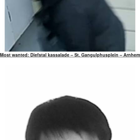
Most wanted: Diefstal kassalade – St. Gangulphusplein – Arnhem