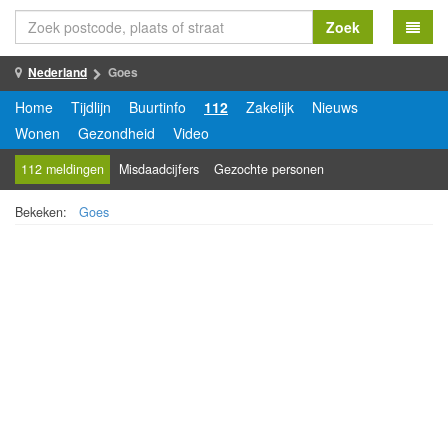
Zoek
Nederland
Goes
Home
Tijdlijn
Buurtinfo
112
Zakelijk
Nieuws
Wonen
Gezondheid
Video
112 meldingen
Misdaadcijfers
Gezochte personen
Bekeken:
Goes