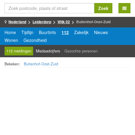
Zoek
Nederland
Leiderdorp
Wijk 02
Buitenhof-Oost-Zuid
Home
Tijdlijn
Buurtinfo
112
Zakelijk
Nieuws
Wonen
Gezondheid
112 meldingen
Misdaadcijfers
Gezochte personen
Bekeken:
Buitenhof-Oost-Zuid