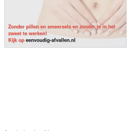
Zonder pillen en smeersels en zonder je in het
zweet te werken!
Kijk op
eenvoudig-afvallen.nl