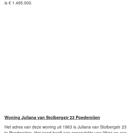
is € 1.495.000.
Woning Juliana van Stolbergstr 23 Poederoijen
Het adres van deze woning uit 1963 is Juliana van Stolbergstr 23
te Poederoijen. Het pand heeft een oppervlakte van 95m² en een