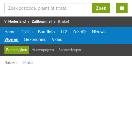
Zoek
Nederland
Zaltbommel
Brakel
Home
Tijdlijn
Buurtinfo
112
Zakelijk
Nieuws
Wonen
Gezondheid
Video
Binnenkijken
Huizenprijzen
Aanbiedingen
Bekeken:
Brakel