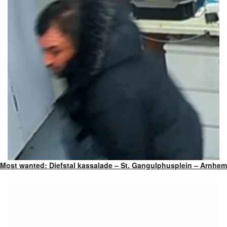
Most wanted: Diefstal kassalade – St. Gangulphusplein – Arnhem