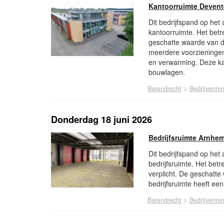
Kantoorruimte Devent
Dit bedrijfspand op het
kantoorruimte. Het betr
geschatte waarde van di
meerdere voorzieningen
en verwarming. Deze ka
bouwlagen.
>
Barendrecht
Bedrijventer
Donderdag 18 juni 2026
Bedrijfsruimte Arnhe
Dit bedrijfspand op het
bedrijfsruimte. Het betr
verplicht. De geschatte
bedrijfsruimte heeft ee
>
Barendrecht
Bedrijventer