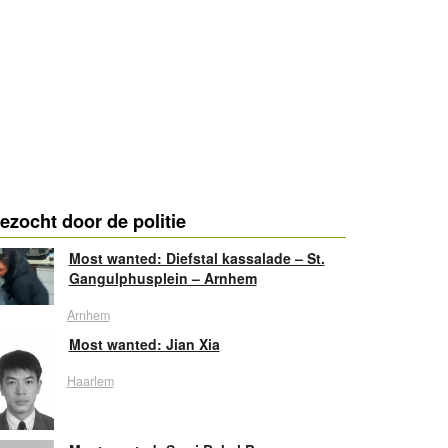
ezocht door de politie
Most wanted: Diefstal kassalade – St.
Gangulphusplein – Arnhem
Arnhem
Most wanted: Jian Xia
Haarlem