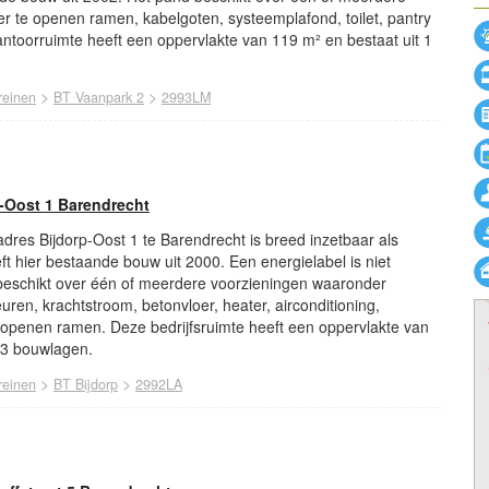
r te openen ramen, kabelgoten, systeemplafond, toilet, pantry
ntoorruimte heeft een oppervlakte van 119 m² en bestaat uit 1
>
>
reinen
BT Vaanpark 2
2993LM
p-Oost 1 Barendrecht
 adres Bijdorp-Oost 1 te Barendrecht is breed inzetbaar als
eft hier bestaande bouw uit 2000. Een energielabel is niet
beschikt over één of meerdere voorzieningen waaronder
uren, krachtstroom, betonvloer, heater, airconditioning,
openen ramen. Deze bedrijfsruimte heeft een oppervlakte van
 3 bouwlagen.
>
>
reinen
BT Bijdorp
2992LA