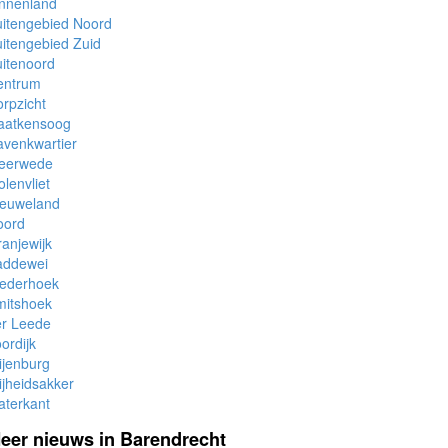
innenland
itengebied Noord
itengebied Zuid
itenoord
entrum
rpzicht
aatkensoog
venkwartier
eerwede
lenvliet
ieuweland
oord
anjewijk
addewei
iederhoek
mitshoek
er Leede
ordijk
ijenburg
ijheidsakker
aterkant
eer nieuws in Barendrecht