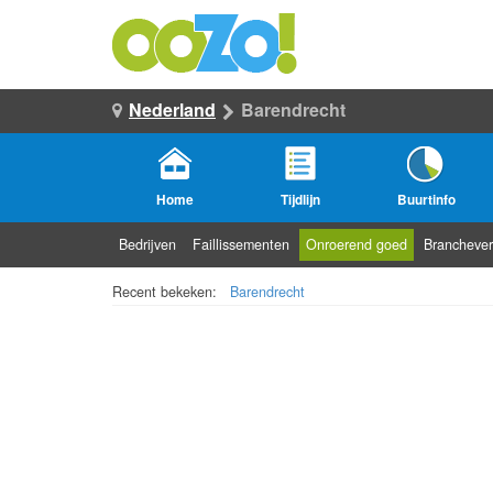
Nederland
Barendrecht
Home
Tijdlijn
Buurtinfo
Bedrijven
Faillissementen
Onroerend goed
Branchever
Recent bekeken:
Barendrecht