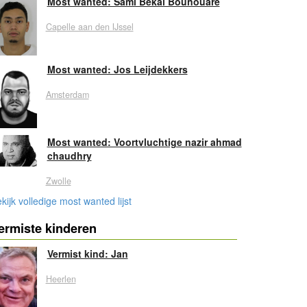
Most wanted: Sami Bekal Bounouare
Capelle aan den IJssel
Most wanted: Jos Leijdekkers
Amsterdam
Most wanted: Voortvluchtige nazir ahmad
chaudhry
Zwolle
kijk volledige most wanted lijst
ermiste kinderen
Vermist kind: Jan
Heerlen