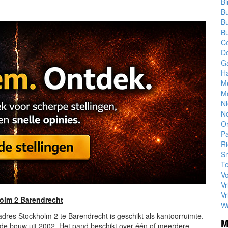
B
Bu
Bu
Bu
C
Do
G
Ha
M
Mo
N
N
Or
P
R
S
T
Vo
Vr
Vr
olm 2 Barendrecht
W
 adres Stockholm 2 te Barendrecht is geschikt als kantoorruimte.
M
nde bouw uit 2002. Het pand beschikt over één of meerdere