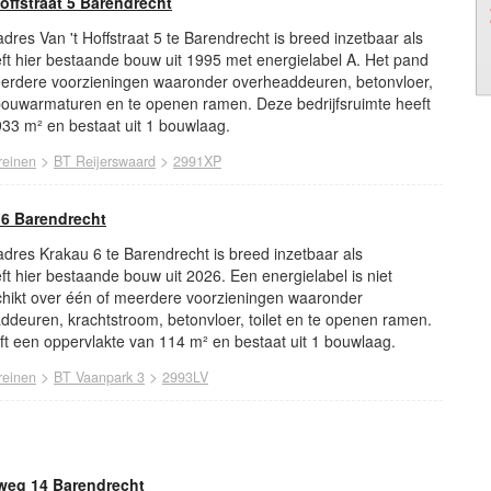
Hoffstraat 5 Barendrecht
adres Van 't Hoffstraat 5 te Barendrecht is breed inzetbaar als
reft hier bestaande bouw uit 1995 met energielabel A. Het pand
eerdere voorzieningen waaronder overheaddeuren, betonvloer,
 inbouwarmaturen en te openen ramen. Deze bedrijfsruimte heeft
33 m² en bestaat uit 1 bouwlaag.
>
>
reinen
BT Reijerswaard
2991XP
 6 Barendrecht
 adres Krakau 6 te Barendrecht is breed inzetbaar als
eft hier bestaande bouw uit 2026. Een energielabel is niet
schikt over één of meerdere voorzieningen waaronder
addeuren, krachtstroom, betonvloer, toilet en te openen ramen.
ft een oppervlakte van 114 m² en bestaat uit 1 bouwlaag.
>
>
reinen
BT Vaanpark 3
2993LV
aweg 14 Barendrecht