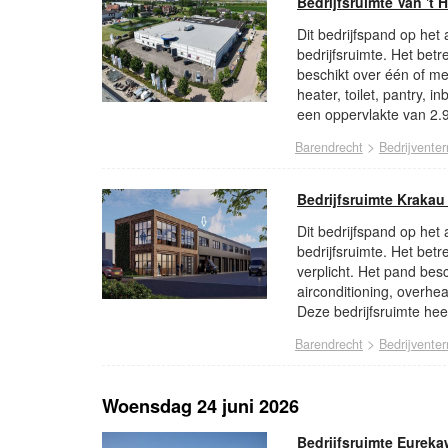
Bedrijfsruimte Van 't 
Dit bedrijfspand op het 
bedrijfsruimte. Het bet
beschikt over één of m
heater, toilet, pantry,
een oppervlakte van 2.9
>
Barendrecht
Bedrijventer
Bedrijfsruimte Krakau
Dit bedrijfspand op het
bedrijfsruimte. Het betr
verplicht. Het pand be
airconditioning, overhe
Deze bedrijfsruimte hee
>
Barendrecht
Bedrijventer
Woensdag 24 juni 2026
Bedrijfsruimte Eurek