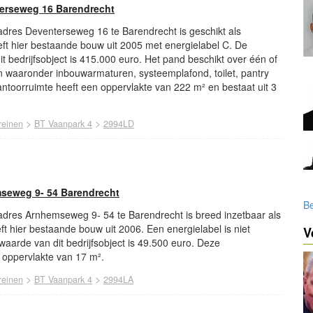
erseweg 16 Barendrecht
 adres Deventerseweg 16 te Barendrecht is geschikt als
eft hier bestaande bouw uit 2005 met energielabel C. De
t bedrijfsobject is 415.000 euro. Het pand beschikt over één of
 waaronder inbouwarmaturen, systeemplafond, toilet, pantry
ntoorruimte heeft een oppervlakte van 222 m² en bestaat uit 3
>
>
reinen
BT Vaanpark 4
2994LD
mseweg 9- 54 Barendrecht
Be
 adres Arnhemseweg 9- 54 te Barendrecht is breed inzetbaar als
eft hier bestaande bouw uit 2006. Een energielabel is niet
V
 waarde van dit bedrijfsobject is 49.500 euro. Deze
n oppervlakte van 17 m².
>
>
reinen
BT Vaanpark 4
2994LA