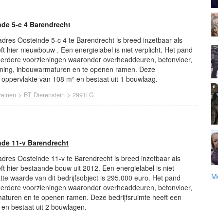
nde 5-c 4 Barendrecht
 adres Oosteinde 5-c 4 te Barendrecht is breed inzetbaar als
eft hier nieuwbouw . Een energielabel is niet verplicht. Het pand
eerdere voorzieningen waaronder overheaddeuren, betonvloer,
itioning, inbouwarmaturen en te openen ramen. Deze
n oppervlakte van 108 m² en bestaat uit 1 bouwlaag.
>
>
reinen
BT Dierenstein
2991LG
nde 11-v Barendrecht
 adres Oosteinde 11-v te Barendrecht is breed inzetbaar als
eft hier bestaande bouw uit 2012. Een energielabel is niet
Me
te waarde van dit bedrijfsobject is 295.000 euro. Het pand
eerdere voorzieningen waaronder overheaddeuren, betonvloer,
rmaturen en te openen ramen. Deze bedrijfsruimte heeft een
 en bestaat uit 2 bouwlagen.