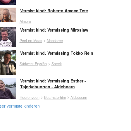
Vermist kind: Roberto Amoce Tete
Almere
Vermist kind: Vermissing Miroslaw
>
Peel en Maas
Maasbree
Vermist kind: Vermissing Fokko Rein
>
Súdwest-Fryslân
Sneek
Vermist kind: Vermissing Esther -
Tsjerkebuorren - Aldeboarn
>
>
Heerenveen
Boarnsterhim
Aldeboarn
er vermiste kinderen