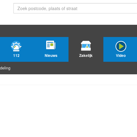
112
Nieuws
Zakelijk
Video
deling