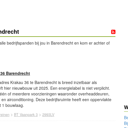
ndrecht
le bedrijfspanden bij jou in Barendrecht en kom er achter of
 36 Barendrecht
 adres Krakau 36 te Barendrecht is breed inzetbaar als
eft hier nieuwbouw uit 2025. Een energielabel is niet verplicht.
 één of meerdere voorzieningen waaronder overheaddeuren,
ry en airconditioning. Deze bedrijfsruimte heeft een oppervlakte
t 1 bouwlaag.
W
>
>
reinen
BT Vaanpark 3
2993LV
Be
Bi