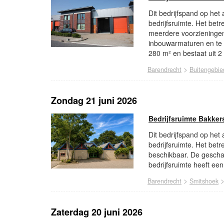
Dit bedrijfspand op het
bedrijfsruimte. Het bet
meerdere voorzieningen 
inbouwarmaturen en te 
280 m² en bestaat uit 
>
Barendrecht
Buitengebie
Zondag 21 juni 2026
Bedrijfsruimte Bakker
Dit bedrijfspand op het 
bedrijfsruimte. Het betr
beschikbaar. De geschat
bedrijfsruimte heeft ee
>
Barendrecht
Smitshoek
Zaterdag 20 juni 2026