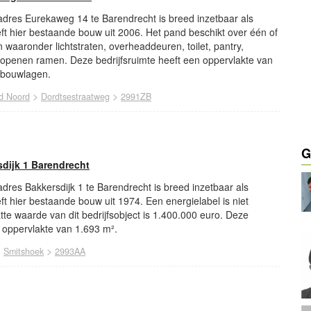
 adres Eurekaweg 14 te Barendrecht is breed inzetbaar als
reft hier bestaande bouw uit 2006. Het pand beschikt over één of
waaronder lichtstraten, overheaddeuren, toilet, pantry,
openen ramen. Deze bedrijfsruimte heeft een oppervlakte van
2 bouwlagen.
>
>
d Noord
Dordtsestraatweg
2991ZB
G
sdijk 1 Barendrecht
adres Bakkersdijk 1 te Barendrecht is breed inzetbaar als
eft hier bestaande bouw uit 1974. Een energielabel is niet
te waarde van dit bedrijfsobject is 1.400.000 euro. Deze
n oppervlakte van 1.693 m².
>
>
Smitshoek
2993AA