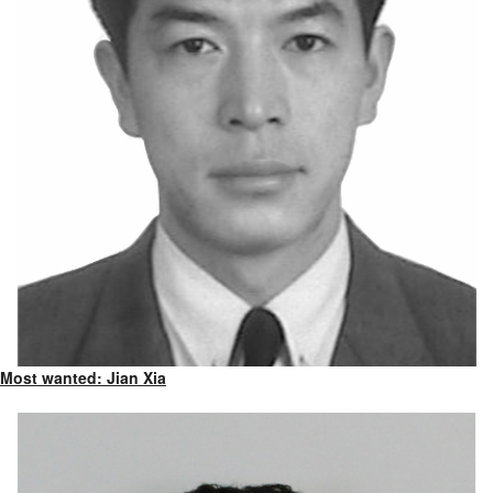
Most wanted: Jian Xia