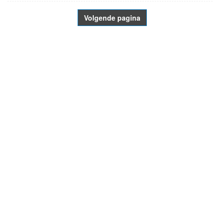
Volgende pagina
- Advertentie -
powered by
powered by