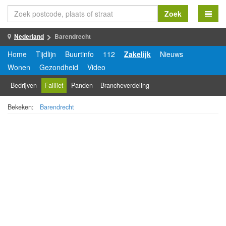
Zoek
Nederland
Barendrecht
Home
Tijdlijn
Buurtinfo
112
Zakelijk
Nieuws
Wonen
Gezondheid
Video
Bedrijven
Failliet
Panden
Brancheverdeling
Bekeken:
Barendrecht