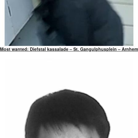
Most wanted: Diefstal kassalade – St. Gangulphusplein – Arnhem