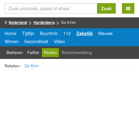
Zoek
Nederland
Hardenberg
De Krim
Home
Tijdlijn
Buurtinfo
112
Zakelijk
Nieuws
Wonen
Gezondheid
Video
Bedrijven
Failliet
Panden
Brancheverdeling
Bekeken:
De Krim