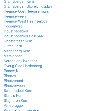
Gramsbergen Kern
Gramsbergen Uitbreidingsplan
Heemse-Oost Heemsermars
Heemserveen
Heemse-West Heemserbos
Hoogenweg
Industriegebied
Industriegebied Rollepaal
Kloosterhaar Kern
Lutten Kern
Marienberg Kern
Marslanden
Norden en Hazenbos
Overig Stad Hardenberg
Radewijk
Rheeze
Rheezerend
Rheezerveen
Schuinesloot Kern
Sibculo Kern
Slagharen Kern
Venebrugge
Verspreide huizen Ane