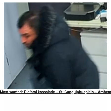
Most wanted: Diefstal kassalade – St. Gangulphusplein – Arnhem