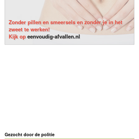
Zonder pillen en smeersels en zonder je in het
zweet te werken!
Kijk op
eenvoudig-afvallen.nl
Gezocht door de politie