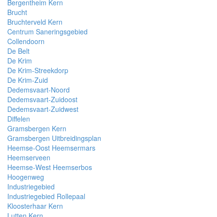
Bergentheim Kern
Brucht
Bruchterveld Kern
Centrum Saneringsgebied
Collendoorn
De Belt
De Krim
De Krim-Streekdorp
De Krim-Zuid
Dedemsvaart-Noord
Dedemsvaart-Zuidoost
Dedemsvaart-Zuidwest
Diffelen
Gramsbergen Kern
Gramsbergen Uitbreidingsplan
Heemse-Oost Heemsermars
Heemserveen
Heemse-West Heemserbos
Hoogenweg
Industriegebied
Industriegebied Rollepaal
Kloosterhaar Kern
Lutten Kern