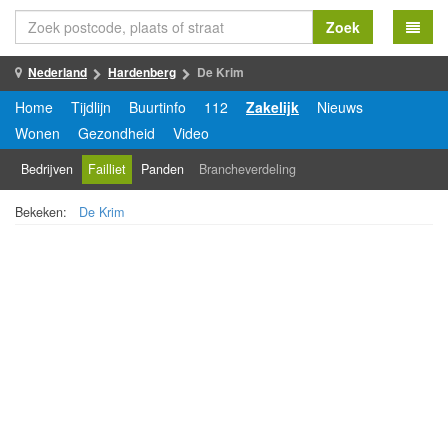
Zoek
Nederland
Hardenberg
De Krim
Home
Tijdlijn
Buurtinfo
112
Zakelijk
Nieuws
Wonen
Gezondheid
Video
Bedrijven
Failliet
Panden
Brancheverdeling
Bekeken:
De Krim