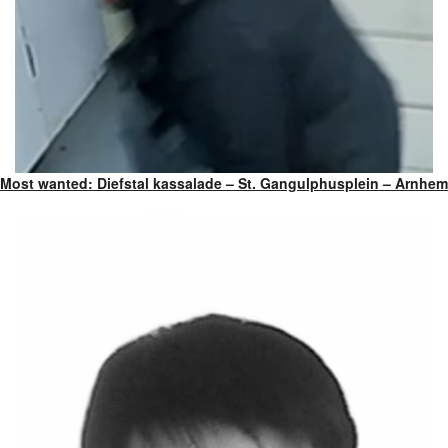
Most wanted: Diefstal kassalade – St. Gangulphusplein – Arnhem