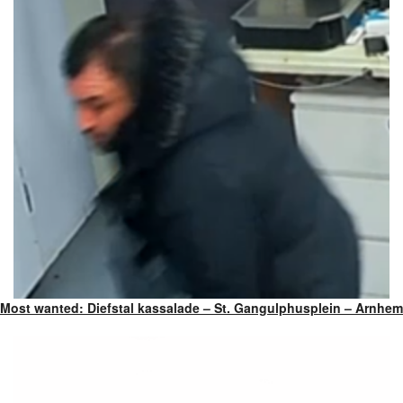
Most wanted: Diefstal kassalade – St. Gangulphusplein – Arnhem