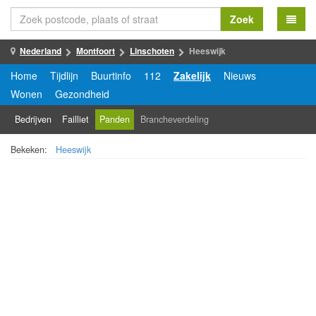
Zoek
Nederland
Montfoort
Linschoten
Heeswijk
Home
Tijdlijn
Buurtinfo
112
Zakelijk
Nieuws
Wonen
Gezondheid
Bedrijven
Failliet
Panden
Brancheverdeling
Bekeken:
Heeswijk