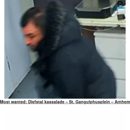
Most wanted: Diefstal kassalade – St. Gangulphusplein – Arnhem