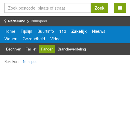
Zoek
Nederland
Nunspeet
Home
Tijdlijn
Buurtinfo
112
Zakelijk
Nieuws
Wonen
Gezondheid
Video
Bedrijven
Failliet
Panden
Brancheverdeling
Bekeken:
Nunspeet