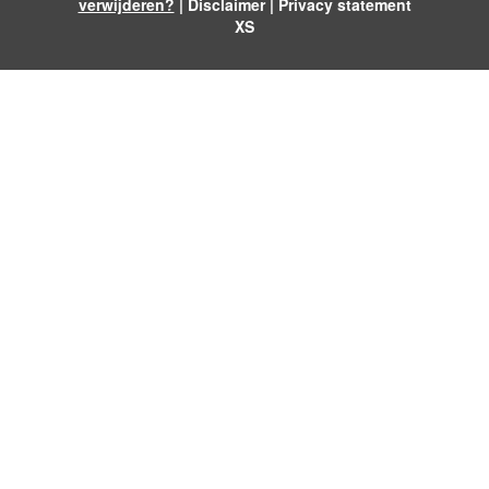
verwijderen?
|
Disclaimer
|
Privacy statement
XS