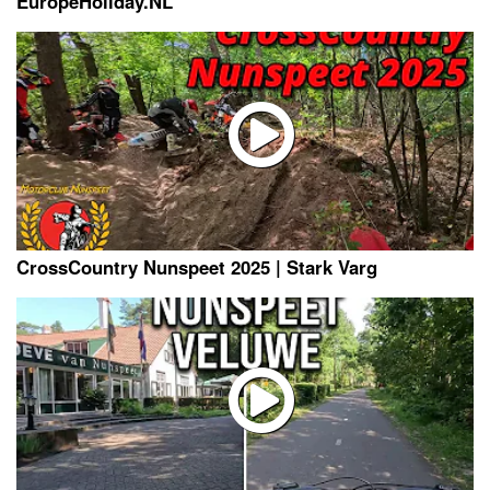
EuropeHoliday.NL
CrossCountry Nunspeet 2025 | Stark Varg