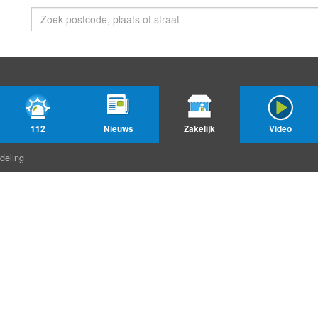
112
Nieuws
Zakelijk
Video
deling