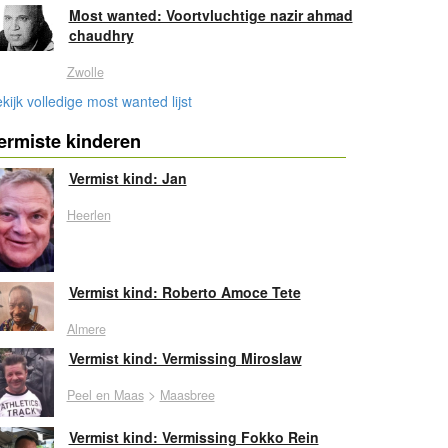
Most wanted: Voortvluchtige nazir ahmad
chaudhry
Zwolle
kijk volledige most wanted lijst
ermiste kinderen
Vermist kind: Jan
Heerlen
Vermist kind: Roberto Amoce Tete
Almere
Vermist kind: Vermissing Miroslaw
>
Peel en Maas
Maasbree
Vermist kind: Vermissing Fokko Rein