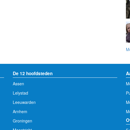
Me
De 12 hoofdsteden
A
Assen
Me
Lelystad
Pu
Leeuwarden
M
Arnhem
Me
O
Groningen