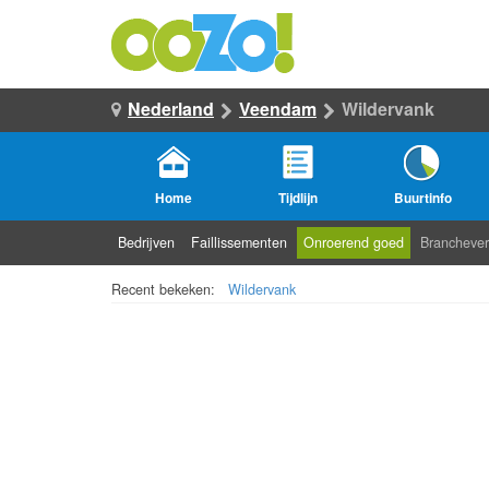
Nederland
Veendam
Wildervank
Home
Tijdlijn
Buurtinfo
Bedrijven
Faillissementen
Onroerend goed
Branchever
Recent bekeken:
Wildervank