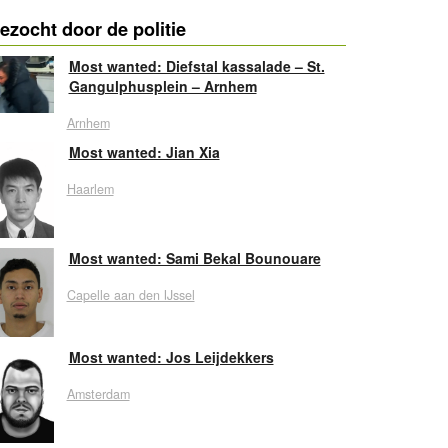
ezocht door de politie
Most wanted: Diefstal kassalade – St.
Gangulphusplein – Arnhem
Arnhem
Most wanted: Jian Xia
Haarlem
Most wanted: Sami Bekal Bounouare
Capelle aan den IJssel
Most wanted: Jos Leijdekkers
Amsterdam