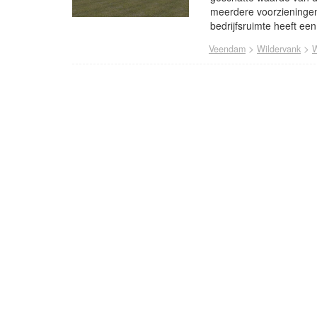
meerdere voorzieninge
bedrijfsruimte heeft een
>
>
Veendam
Wildervank
W
- Advertentie -