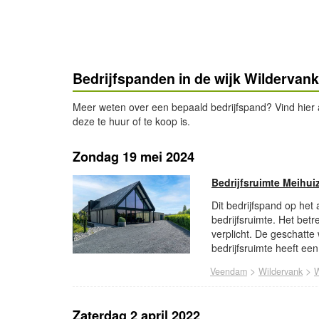
Bedrijfspanden in de wijk Wildervank
Meer weten over een bepaald bedrijfspand? Vind hier al
deze te huur of te koop is.
Zondag 19 mei 2024
Bedrijfsruimte Meihu
Dit bedrijfspand op het
bedrijfsruimte. Het betr
verplicht. De geschatte
bedrijfsruimte heeft ee
>
>
Veendam
Wildervank
W
Zaterdag 2 april 2022