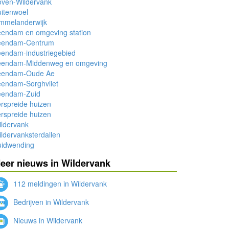
oven-Wildervank
itenwoel
mmelanderwijk
eendam en omgeving station
eendam-Centrum
eendam-industriegebied
eendam-Middenweg en omgeving
eendam-Oude Ae
eendam-Sorghvliet
eendam-Zuid
rspreide huizen
rspreide huizen
ldervank
ldervanksterdallen
uidwending
eer nieuws in Wildervank
112 meldingen in Wildervank
Bedrijven in Wildervank
Nieuws in Wildervank