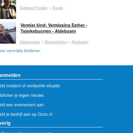
>
Súdwest-Fryslân
Sneek
Vermist kind: Vermissing Esther -
Tsjerkebuorren - Aldeboarn
>
>
Heerenveen
Boarnsterhim
Aldeboarn
er vermiste kinderen
anmelden
ld incident of verdachte situatie
bliceer je eigen nieuws
eld een evenement aan
ld je bedrijf aan op Oozo.nl
verig