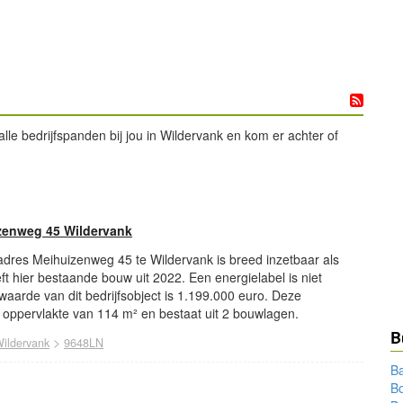
le bedrijfspanden bij jou in Wildervank en kom er achter of
izenweg 45 Wildervank
 adres Meihuizenweg 45 te Wildervank is breed inzetbaar als
eft hier bestaande bouw uit 2022. Een energielabel is niet
 waarde van dit bedrijfsobject is 1.199.000 euro. Deze
n oppervlakte van 114 m² en bestaat uit 2 bouwlagen.
B
>
ildervank
9648LN
Ba
Bo