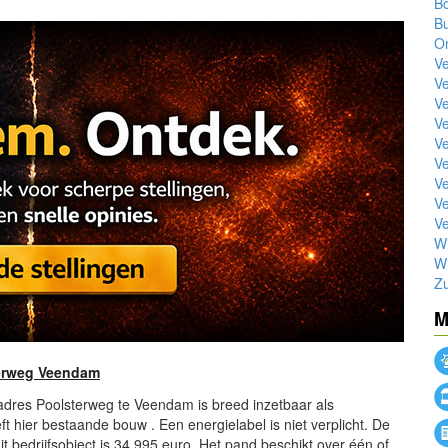
B
Bu
O
V
V
V
V
V
V
V
Ve
Ve
Wi
Wi
Z
M
terweg Veendam
 adres Poolsterweg te Veendam is breed inzetbaar als
eft hier bestaande bouw . Een energielabel is niet verplicht. De
t bedrijfsobject is 34.995 euro. Het pand beschikt over één of