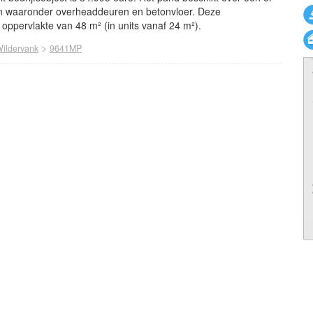
n waaronder overheaddeuren en betonvloer. Deze
 oppervlakte van 48 m² (in units vanaf 24 m²).
>
ildervank
9641MP
powered by