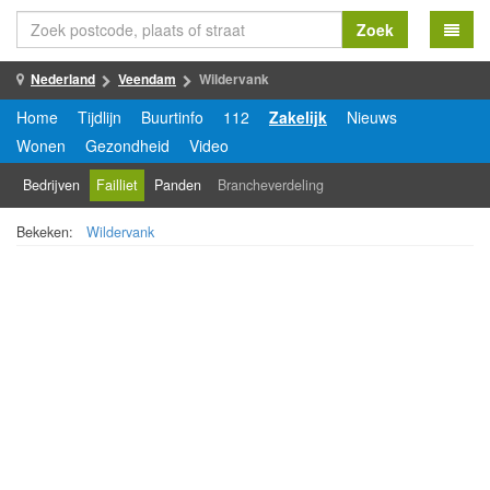
Zoek
Nederland
Veendam
Wildervank
Home
Tijdlijn
Buurtinfo
112
Zakelijk
Nieuws
Wonen
Gezondheid
Video
Bedrijven
Failliet
Panden
Brancheverdeling
Bekeken:
Wildervank