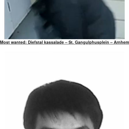
Most wanted: Diefstal kassalade – St. Gangulphusplein – Arnhem