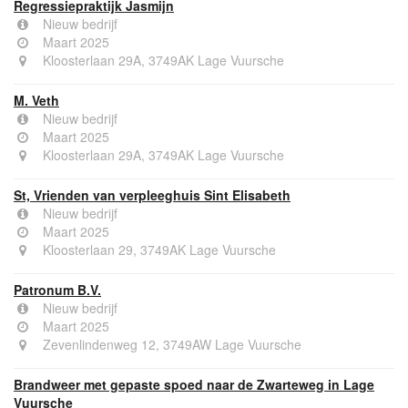
Regressiepraktijk Jasmijn
Nieuw bedrijf
Maart 2025
Kloosterlaan 29A, 3749AK Lage Vuursche
M. Veth
Nieuw bedrijf
Maart 2025
Kloosterlaan 29A, 3749AK Lage Vuursche
St, Vrienden van verpleeghuis Sint Elisabeth
Nieuw bedrijf
Maart 2025
Kloosterlaan 29, 3749AK Lage Vuursche
Patronum B.V.
Nieuw bedrijf
Maart 2025
Zevenlindenweg 12, 3749AW Lage Vuursche
Brandweer met gepaste spoed naar de Zwarteweg in Lage
Vuursche