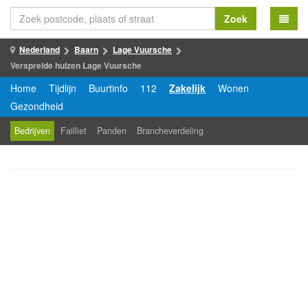
Zoek
Nederland
Baarn
Lage Vuursche
Verspreide huizen Lage Vuursche
Home
Tijdlijn
Buurtinfo
112
Zakelijk
Wonen
Gezondheid
Bedrijven
Failliet
Panden
Brancheverdeling