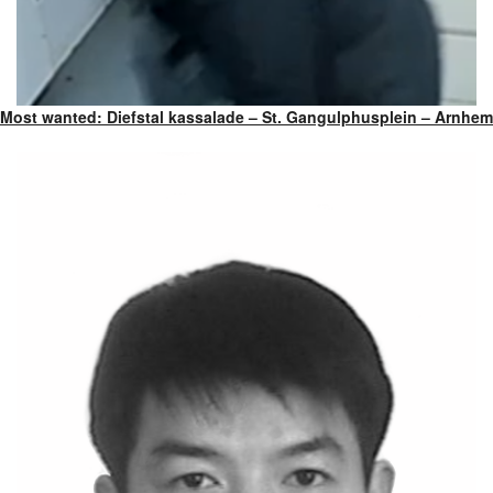
Most wanted: Diefstal kassalade – St. Gangulphusplein – Arnhem