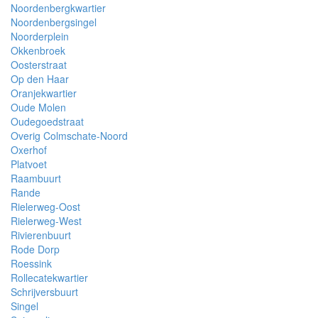
Noordenbergkwartier
Noordenbergsingel
Noorderplein
Okkenbroek
Oosterstraat
Op den Haar
Oranjekwartier
Oude Molen
Oudegoedstraat
Overig Colmschate-Noord
Oxerhof
Platvoet
Raambuurt
Rande
Rielerweg-Oost
Rielerweg-West
Rivierenbuurt
Rode Dorp
Roessink
Rollecatekwartier
Schrijversbuurt
Singel