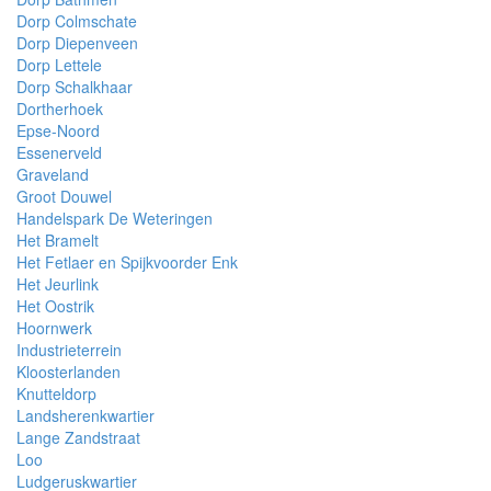
Dorp Colmschate
Dorp Diepenveen
Dorp Lettele
Dorp Schalkhaar
Dortherhoek
Epse-Noord
Essenerveld
Graveland
Groot Douwel
Handelspark De Weteringen
Het Bramelt
Het Fetlaer en Spijkvoorder Enk
Het Jeurlink
Het Oostrik
Hoornwerk
Industrieterrein
Kloosterlanden
Knutteldorp
Landsherenkwartier
Lange Zandstraat
Loo
Ludgeruskwartier