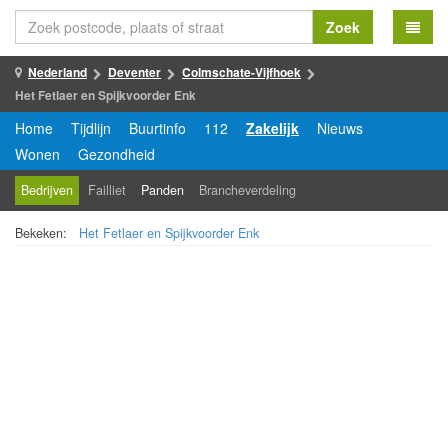
Zoek
Nederland
Deventer
Colmschate-Vijfhoek
Het Fetlaer en Spijkvoorder Enk
Home
Tijdlijn
Buurtinfo
112
Zakelijk
Nieuws
Wonen
Gezondheid
Bedrijven
Failliet
Panden
Brancheverdeling
Bekeken:
Het Fetlaer en Spijkvoorder Enk