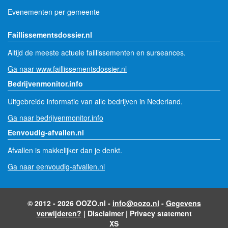
Evenementen per gemeente
Faillissementsdossier.nl
Altijd de meeste actuele faillissementen en surseances.
Ga naar www.faillissementsdossier.nl
Bedrijvenmonitor.info
Uitgebreide informatie van alle bedrijven in Nederland.
Ga naar bedrijvenmonitor.info
Eenvoudig-afvallen.nl
Afvallen is makkelijker dan je denkt.
Ga naar eenvoudig-afvallen.nl
© 2012 - 2026 OOZO.nl -
info@oozo.nl
-
Gegevens
verwijderen?
|
Disclaimer
|
Privacy statement
XS