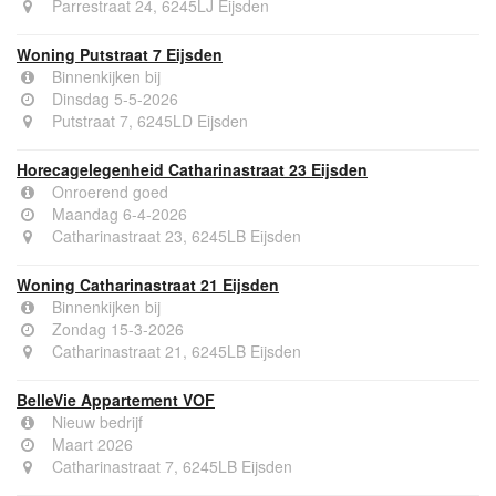
Parrestraat 24, 6245LJ Eijsden
Woning Putstraat 7 Eijsden
Binnenkijken bij
Dinsdag 5-5-2026
Putstraat 7, 6245LD Eijsden
Horecagelegenheid Catharinastraat 23 Eijsden
Onroerend goed
Maandag 6-4-2026
Catharinastraat 23, 6245LB Eijsden
Woning Catharinastraat 21 Eijsden
Binnenkijken bij
Zondag 15-3-2026
Catharinastraat 21, 6245LB Eijsden
BelleVie Appartement VOF
Nieuw bedrijf
Maart 2026
Catharinastraat 7, 6245LB Eijsden