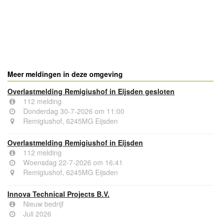
Meer meldingen in deze omgeving
Overlastmelding Remigiushof in Eijsden gesloten
112 melding
Donderdag 30-7-2026 om 11:00
Remigiushof, 6245MG Eijsden
Overlastmelding Remigiushof in Eijsden
112 melding
Woensdag 22-7-2026 om 16:41
Remigiushof, 6245MG Eijsden
Innova Technical Projects B.V.
Nieuw bedrijf
Juli 2026