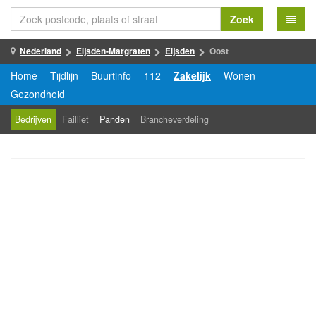
Zoek
Nederland
Eijsden-Margraten
Eijsden
Oost
Home
Tijdlijn
Buurtinfo
112
Zakelijk
Wonen
Gezondheid
Bedrijven
Failliet
Panden
Brancheverdeling