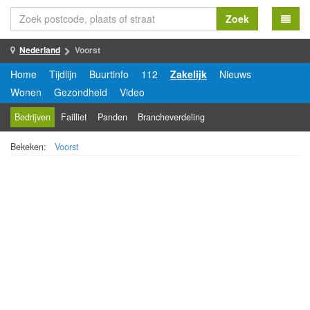
Zoek
Nederland
Voorst
Home
Tijdlijn
Buurtinfo
112
Zakelijk
Nieuws
Wonen
Gezondheid
Video
Bedrijven
Failliet
Panden
Brancheverdeling
Bekeken:
Voorst