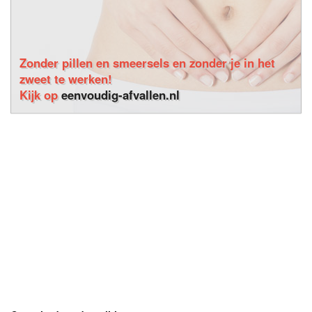
Zonder pillen en smeersels en zonder je in het
zweet te werken!
Kijk op
eenvoudig-afvallen.nl