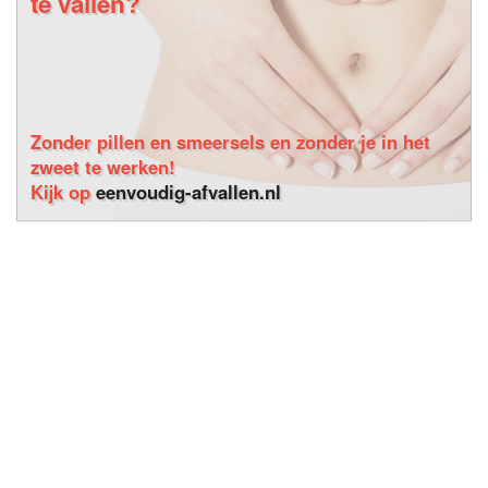
te vallen?
Zonder pillen en smeersels en zonder je in het
zweet te werken!
Kijk op
eenvoudig-afvallen.nl