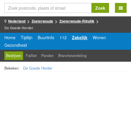
Zoek
Nederland
Zoeterwoude
Zoeterwoude-Rijndijk
De Goede Herder
Home
Tijdlijn
Buurtinfo
112
Zakelijk
Wonen
Gezondheid
Bedrijven
Failliet
Panden
Brancheverdeling
Bekeken:
De Goede Herder