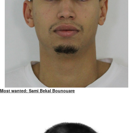
Most wanted: Sami Bekal Bounouare