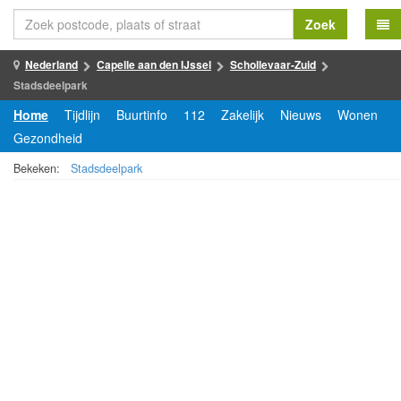
Zoek
Nederland
Capelle aan den IJssel
Schollevaar-Zuid
Stadsdeelpark
Home
Tijdlijn
Buurtinfo
112
Zakelijk
Nieuws
Wonen
Gezondheid
Bekeken:
Stadsdeelpark