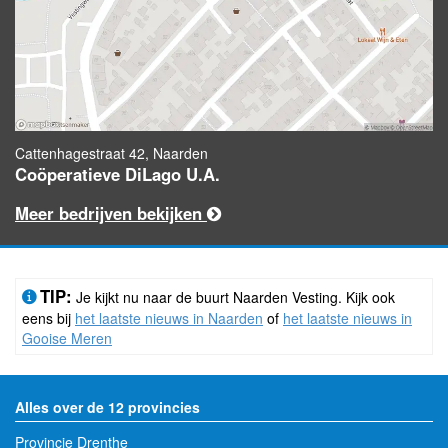
Cattenhagestraat 42, Naarden
Coöperatieve DiLago U.A.
Meer bedrijven bekijken
TIP:
Je kijkt nu naar de buurt Naarden Vesting. Kijk ook
eens bij
het laatste nieuws in Naarden
of
het laatste nieuws in
Gooise Meren
Alles over de 12 provincies
Provincie Drenthe