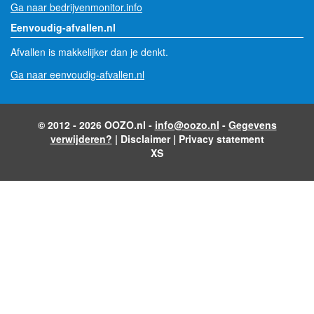
Ga naar bedrijvenmonitor.info
Eenvoudig-afvallen.nl
Afvallen is makkelijker dan je denkt.
Ga naar eenvoudig-afvallen.nl
© 2012 - 2026 OOZO.nl -
info@oozo.nl
-
Gegevens
verwijderen?
|
Disclaimer
|
Privacy statement
XS