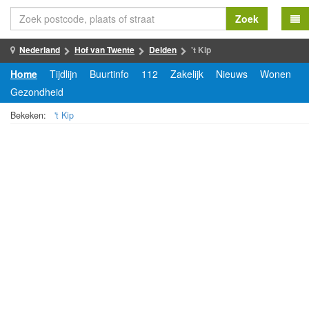
Zoek
Nederland
Hof van Twente
Delden
't Kip
Home
Tijdlijn
Buurtinfo
112
Zakelijk
Nieuws
Wonen
Gezondheid
Bekeken:
't Kip