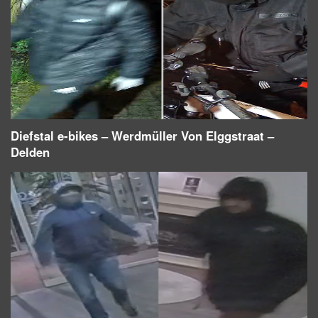
Diefstal e-bikes – Werdmüller Von Elggstraat –
Delden