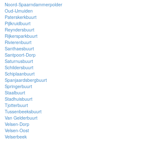
Noord-Spaarndammerpolder
Oud-IJmuiden
Paterskerkbuurt
Pijlkruidbuurt
Reyndersbuurt
Rijkersparkbuurt
Rivierenbuurt
Santhaesbuurt
Santpoort-Dorp
Saturnusbuurt
Schildersbuurt
Schiplaanbuurt
Spanjaardsbergbuurt
Springerbuurt
Staalbuurt
Stadhuisbuurt
Tjotterbuurt
Tussenbeeksbuurt
Van Gelderbuurt
Velsen-Dorp
Velsen-Oost
Velserbeek