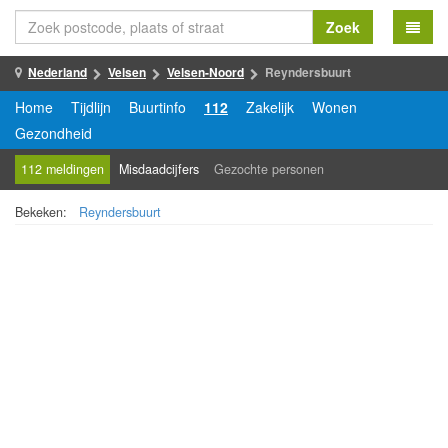
Zoek
Nederland
Velsen
Velsen-Noord
Reyndersbuurt
Home
Tijdlijn
Buurtinfo
112
Zakelijk
Wonen
Gezondheid
112 meldingen
Misdaadcijfers
Gezochte personen
Bekeken:
Reyndersbuurt