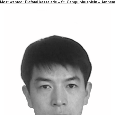
Most wanted: Diefstal kassalade – St. Gangulphusplein – Arnhem