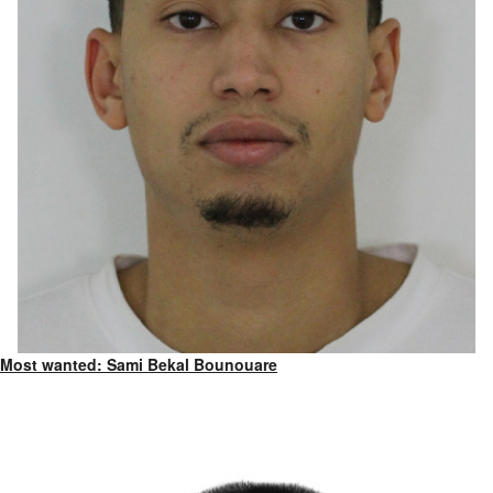
Most wanted: Sami Bekal Bounouare