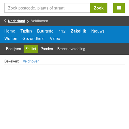
Zoek
Nederland
Veldhoven
Home
Tijdlijn
Buurtinfo
112
Zakelijk
Nieuws
Wonen
Gezondheid
Video
Bedrijven
Failliet
Panden
Brancheverdeling
Bekeken:
Veldhoven