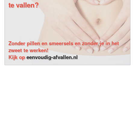
te vallen?
Zonder pillen en smeersels en zonder je in het
zweet te werken!
Kijk op
eenvoudig-afvallen.nl