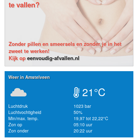
te vallen?
Zonder pillen en smeersels en zonder je in het
zweet te werken!
Kijk op
eenvoudig-afvallen.nl
Weer in Amstelveen
21°C
Luchtdruk
1023 bar
Luchtvochtigheid
50%
Min/max. temp.
19,97 tot 22,22°C
Zon op
05:10 uur
Zon onder
20:22 uur