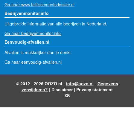
Ga naar www.faillissementsdossier.nl
Bedrijvenmonitor.info
Uitgebreide informatie van alle bedrijven in Nederland.
Ga naar bedrijvenmonitor.info
Eenvoudig-afvallen.nl
Afvallen is makkelijker dan je denkt.
Ga naar eenvoudig-afvallen.nl
© 2012 - 2026 OOZO.nl -
info@oozo.nl
-
Gegevens
verwijderen?
|
Disclaimer
|
Privacy statement
XS
- Advertentie -
powered by
powered by