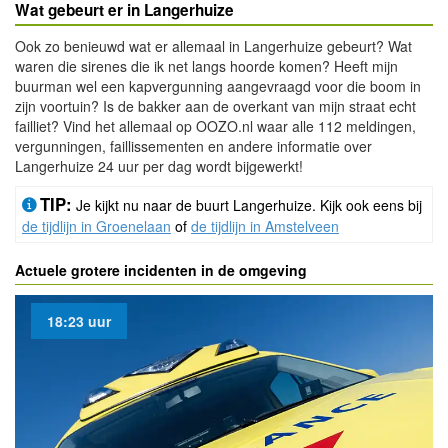
Wat gebeurt er in Langerhuize
Ook zo benieuwd wat er allemaal in Langerhuize gebeurt? Wat
waren die sirenes die ik net langs hoorde komen? Heeft mijn
buurman wel een kapvergunning aangevraagd voor die boom in
zijn voortuin? Is de bakker aan de overkant van mijn straat echt
failliet? Vind het allemaal op OOZO.nl waar alle 112 meldingen,
vergunningen, faillissementen en andere informatie over
Langerhuize 24 uur per dag wordt bijgewerkt!
TIP:
Je kijkt nu naar de buurt Langerhuize. Kijk ook eens bij
de tijdlijn in Groenelaan
of
de tijdlijn in Amstelveen
Actuele grotere incidenten in de omgeving
18:23 uur