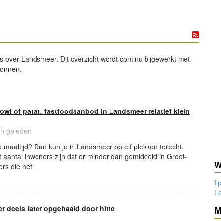
ws over Landsmeer. Dit overzicht wordt continu bijgewerkt met
ronnen.
owl of patat: fastfoodaanbod in Landsmeer relatief klein
en geleden
 maaltijd? Dan kun je in Landsmeer op elf plekken terecht.
aantal inwoners zijn dat er minder dan gemiddeld in Groot-
W
fers die het
I
L
r deels later opgehaald door hitte
M