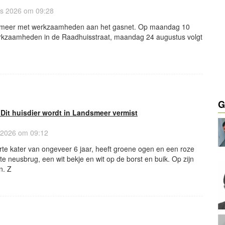
s 2026 om 09:28
dsmeer met werkzaamheden aan het gasnet. Op maandag 10
rkzaamheden in de Raadhuisstraat, maandag 24 augustus volgt
G
 Dit huisdier wordt in Landsmeer vermist
 2026 om 09:12
rte kater van ongeveer 6 jaar, heeft groene ogen en een roze
tte neusbrug, een wit bekje en wit op de borst en buik. Op zijn
n. Z