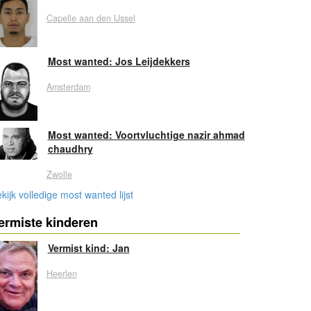
Capelle aan den IJssel
Most wanted: Jos Leijdekkers
Amsterdam
Most wanted: Voortvluchtige nazir ahmad
chaudhry
Zwolle
kijk volledige most wanted lijst
ermiste kinderen
Vermist kind: Jan
Heerlen