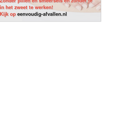
Zonder pillen en smeersels en zonder je
in het zweet te werken!
Kijk op
eenvoudig-afvallen.nl