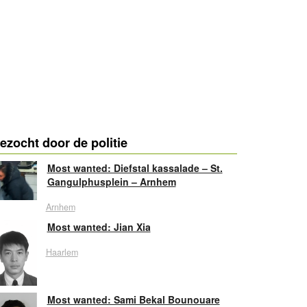
ezocht door de politie
Most wanted: Diefstal kassalade – St.
Gangulphusplein – Arnhem
Arnhem
Most wanted: Jian Xia
Haarlem
Most wanted: Sami Bekal Bounouare