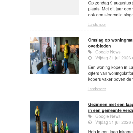
Op zondag 9 augustus 2
plaats. Met dit jaar ee
ook een sfeervolle sing
Landsmeer
Omslag op woningmarkt
overbieden
Google News
Vrijdag 31 juli 2026
Een woning kopen in Lan
cijfers van woningplatf
kopers vaker boven de 
Landsmeer
Gezinnen met een laa
in een gemeente verd
Google News
Vrijdag 31 juli 2026
Heb je een laag inkomen