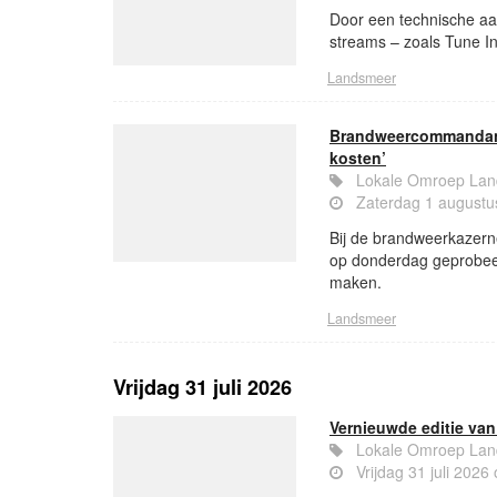
Door een technische aan
streams – zoals Tune I
Landsmeer
Brandweercommandant
kosten’
Lokale Omroep La
Zaterdag 1 augustu
Bij de brandweerkazern
op donderdag geprobeerd
maken.
Landsmeer
Vrijdag 31 juli 2026
Vernieuwde editie va
Lokale Omroep La
Vrijdag 31 juli 2026