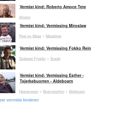
Vermist kind: Roberto Amoce Tete
Almere
Vermist kind: Vermissing Miroslaw
>
Peel en Maas
Maasbree
Vermist kind: Vermissing Fokko Rein
>
Súdwest-Fryslân
Sneek
Vermist kind: Vermissing Esther -
Tsjerkebuorren - Aldeboarn
>
>
Heerenveen
Boarnsterhim
Aldeboarn
er vermiste kinderen