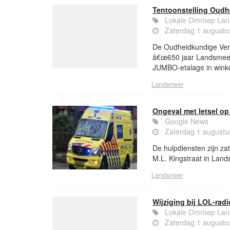
Tentoonstelling Oudh
Lokale Omroep La
Zaterdag 1 augustu
De Oudheidkundige Vere
â€œ650 jaar Landsmeerâ
JUMBO-etalage in win
Landsmeer
Ongeval met letsel op
Google News
Zaterdag 1 augustu
De hulpdiensten zijn za
M.L. Kingstraat in Land
Landsmeer
Wijziging bij LOL-radi
Lokale Omroep La
Zaterdag 1 augustu