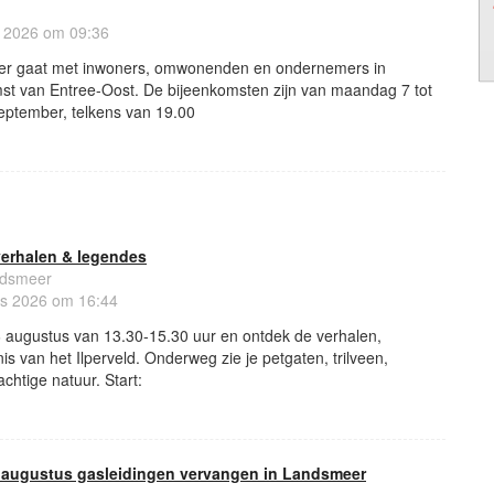
 2026 om 09:36
r gaat met inwoners, omwonenden en ondernemers in
st van Entree-Oost. De bijeenkomsten zijn van maandag 7 tot
ptember, telkens van 19.00
 verhalen & legendes
ndsmeer
s 2026 om 16:44
augustus van 13.30-15.30 uur en ontdek de verhalen,
s van het Ilperveld. Onderweg zie je petgaten, trilveen,
chtige natuur. Start:
0 augustus gasleidingen vervangen in Landsmeer