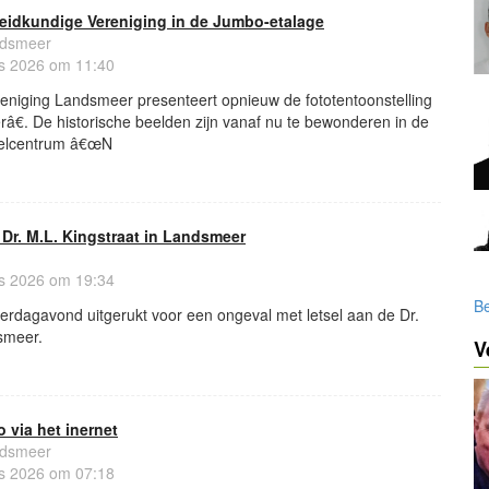
eidkundige Vereniging in de Jumbo-etalage
ndsmeer
s 2026 om 11:40
niging Landsmeer presenteert opnieuw de fototentoonstelling
€. De historische beelden zijn vanaf nu te bewonderen in de
kelcentrum â€œN
 Dr. M.L. Kingstraat in Landsmeer
s 2026 om 19:34
Be
terdagavond uitgerukt voor een ongeval met letsel aan de Dr.
smeer.
V
o via het inernet
ndsmeer
s 2026 om 07:18