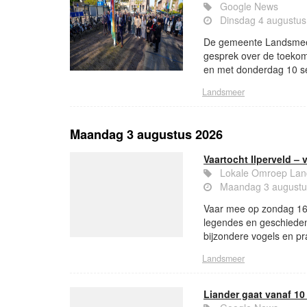
Google News
Dinsdag 4 augustus
De gemeente Landsmee
gesprek over de toekom
en met donderdag 10 se
Landsmeer
Maandag 3 augustus 2026
Vaartocht Ilperveld –
Lokale Omroep La
Maandag 3 augustu
Vaar mee op zondag 16 
legendes en geschiedeni
bijzondere vogels en pra
Landsmeer
Liander gaat vanaf 1