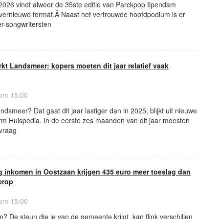
026 vindt alweer de 35ste editie van Parckpop Ilpendam
n vernieuwd format.Â Naast het vertrouwde hoofdpodium is er
er-songwritersten
 Landsmeer: kopers moeten dit jaar relatief vaak
 om 15:00
dsmeer? Dat gaat dit jaar lastiger dan in 2025, blijkt uit nieuwe
orm Huispedia. In de eerste zes maanden van dit jaar moesten
vraag
g inkomen in Oostzaan krijgen 435 euro meer toeslag dan
erop
 om 15:00
? De steun die je van de gemeente krijgt, kan flink verschillen