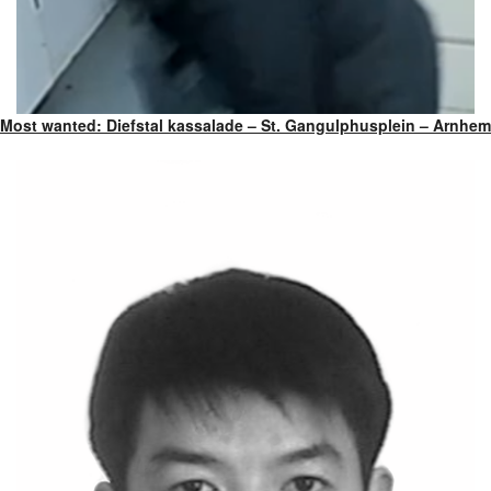
Most wanted: Diefstal kassalade – St. Gangulphusplein – Arnhem