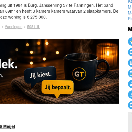
Ke
ing uit 1984 is Burg. Janssenring 57 te Panningen. Het pand
M
van 69m² en heeft 3 kamers kamers waarvan 2 slaapkamers. De
Me
eze woning is € 275.000.
P
>
>
Panningen
5981DL
M
 Meijel