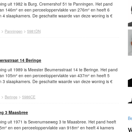
ing uit 1982 is Burg. Cremershof 51 te Panningen. Het pand
van 146m² en een perceeloppervlakte van 276m² en heeft 6
 4 slaapkamers. De geschatte waarde van deze woning is €
>
>
Panningen
5981DN
rsstraat 14 Beringe
ing uit 1989 is Meester Beumersstraat 14 te Beringe. Het pand
van 105m² en een perceeloppervlakte van 437m² en heeft 5
 3 slaapkamers. De geschatte waarde van deze woning is €
>
>
Beringe
5986CE
g 3 Maasbree
Be
ing uit 1971 is Sevenumseweg 3 te Maasbree. Het pand heeft
5m² en een perceeloppervlakte van 918m² en heeft 4 kamers
V