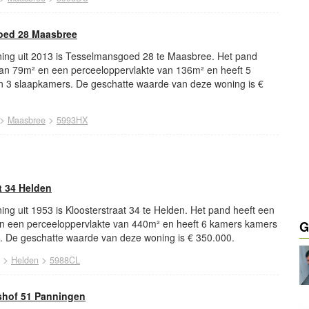
oed 28 Maasbree
ing uit 2013 is Tesselmansgoed 28 te Maasbree. Het pand
van 79m² en een perceeloppervlakte van 136m² en heeft 5
 3 slaapkamers. De geschatte waarde van deze woning is €
>
>
Maasbree
5993HX
t 34 Helden
ng uit 1953 is Kloosterstraat 34 te Helden. Het pand heeft een
n een perceeloppervlakte van 440m² en heeft 6 kamers kamers
G
 De geschatte waarde van deze woning is € 350.000.
>
>
Helden
5988CL
shof 51 Panningen