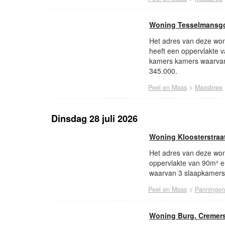
Woning Tesselmansg
Het adres van deze won
heeft een oppervlakte 
kamers kamers waarvan
345.000.
>
Peel en Maas
Maasbree
Dinsdag 28 juli 2026
Woning Kloosterstraa
Het adres van deze woni
oppervlakte van 90m² e
waarvan 3 slaapkamers.
>
Peel en Maas
Panningen
Woning Burg. Cremer