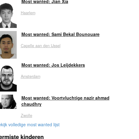
Most wanted: Jian Xia
Haarlem
Most wanted: Sami Bekal Bounouare
Capelle aan den IJssel
Most wanted: Jos Leijdekkers
Amsterdam
Most wanted: Voortvluchtige nazir ahmad
chaudhry
Zwolle
kijk volledige most wanted lijst
ermiste kinderen