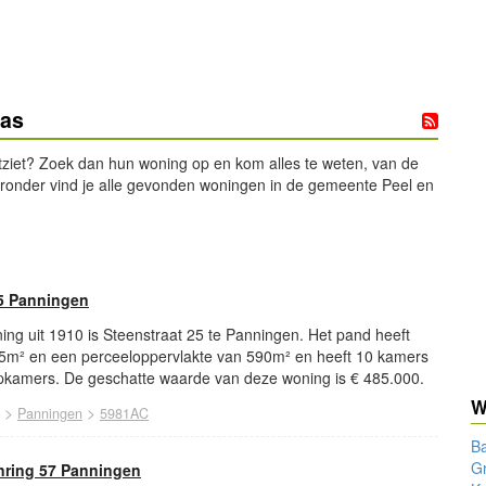
aas
tziet? Zoek dan hun woning op en kom alles te weten, van de
ieronder vind je alle gevonden woningen in de gemeente Peel en
5 Panningen
ng uit 1910 is Steenstraat 25 te Panningen. Het pand heeft
5m² en een perceeloppervlakte van 590m² en heeft 10 kamers
kamers. De geschatte waarde van deze woning is € 485.000.
W
>
>
Panningen
5981AC
Ba
Gr
nring 57 Panningen