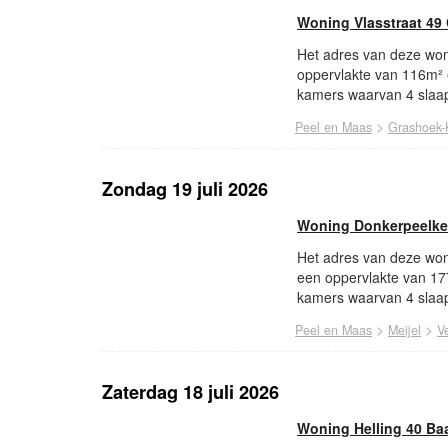
Woning Vlasstraat 49
Het adres van deze woni
oppervlakte van 116m² 
kamers waarvan 4 slaap
>
Peel en Maas
Grashoek-
Zondag 19 juli 2026
Woning Donkerpeelke
Het adres van deze won
een oppervlakte van 17
kamers waarvan 4 slaap
>
>
Peel en Maas
Meijel
V
Zaterdag 18 juli 2026
Woning Helling 40 Baa