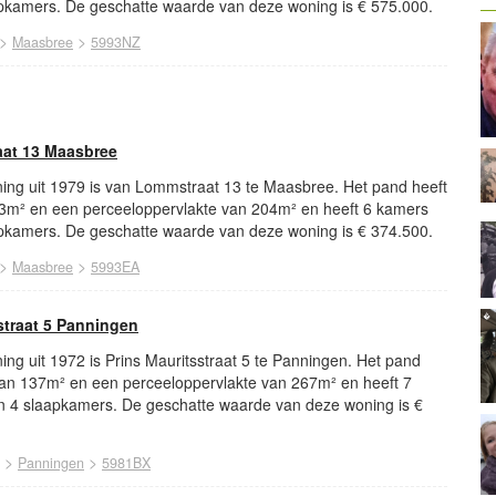
kamers. De geschatte waarde van deze woning is € 575.000.
>
>
Maasbree
5993NZ
at 13 Maasbree
ing uit 1979 is van Lommstraat 13 te Maasbree. Het pand heeft
3m² en een perceeloppervlakte van 204m² en heeft 6 kamers
kamers. De geschatte waarde van deze woning is € 374.500.
>
>
Maasbree
5993EA
straat 5 Panningen
ng uit 1972 is Prins Mauritsstraat 5 te Panningen. Het pand
van 137m² en een perceeloppervlakte van 267m² en heeft 7
 4 slaapkamers. De geschatte waarde van deze woning is €
>
>
Panningen
5981BX