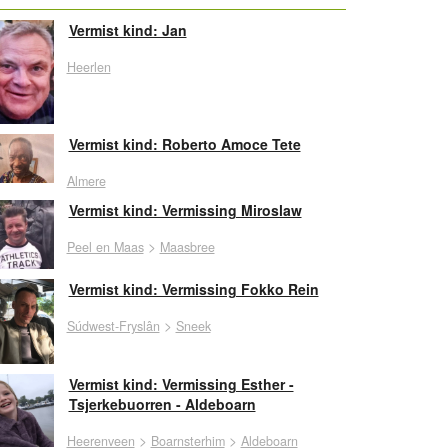
Vermist kind: Jan
Heerlen
Vermist kind: Roberto Amoce Tete
Almere
Vermist kind: Vermissing Miroslaw
>
Peel en Maas
Maasbree
Vermist kind: Vermissing Fokko Rein
>
Súdwest-Fryslân
Sneek
Vermist kind: Vermissing Esther -
Tsjerkebuorren - Aldeboarn
>
>
Heerenveen
Boarnsterhim
Aldeboarn