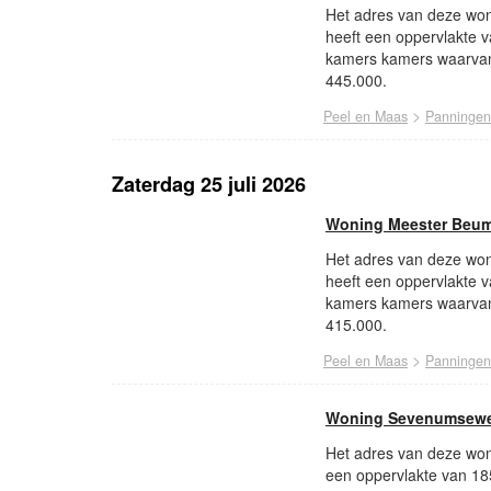
Het adres van deze won
heeft een oppervlakte 
kamers kamers waarvan
445.000.
>
Peel en Maas
Panningen
Zaterdag 25 juli 2026
Woning Meester Beume
Het adres van deze won
heeft een oppervlakte 
kamers kamers waarvan
415.000.
>
Peel en Maas
Panningen
Woning Sevenumsewe
Het adres van deze won
een oppervlakte van 18