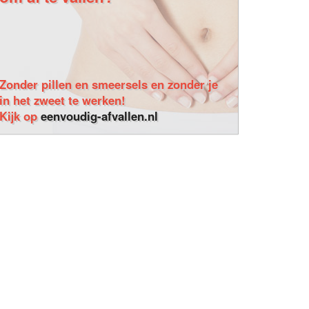
Zonder pillen en smeersels en zonder je
in het zweet te werken!
Kijk op
eenvoudig-afvallen.nl