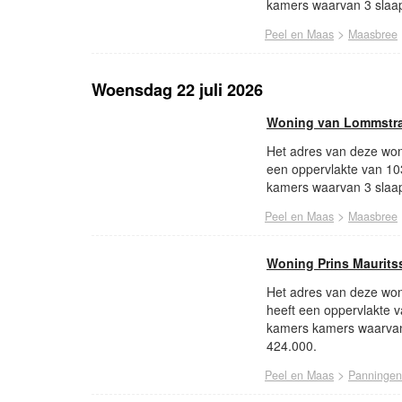
kamers waarvan 3 slaap
>
Peel en Maas
Maasbree
Woensdag 22 juli 2026
Woning van Lommstra
Het adres van deze won
een oppervlakte van 10
kamers waarvan 3 slaap
>
Peel en Maas
Maasbree
Woning Prins Maurits
Het adres van deze woni
heeft een oppervlakte 
kamers kamers waarvan
424.000.
>
Peel en Maas
Panningen