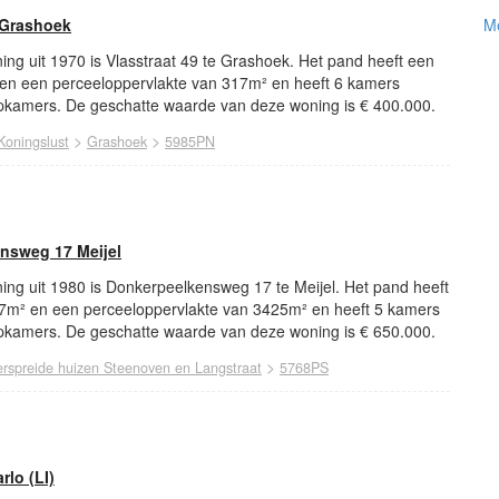
Me
 Grashoek
ng uit 1970 is Vlasstraat 49 te Grashoek. Het pand heeft een
en een perceeloppervlakte van 317m² en heeft 6 kamers
kamers. De geschatte waarde van deze woning is € 400.000.
>
>
Koningslust
Grashoek
5985PN
nsweg 17 Meijel
ing uit 1980 is Donkerpeelkensweg 17 te Meijel. Het pand heeft
7m² en een perceeloppervlakte van 3425m² en heeft 5 kamers
kamers. De geschatte waarde van deze woning is € 650.000.
>
erspreide huizen Steenoven en Langstraat
5768PS
rlo (LI)