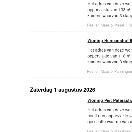
Het adres van deze won
oppervlakte van 133m² 
kamers waarvan 3 slaap
>
>
Peel en Maas
Meijel
Me
Woning Hermanshof 5
Het adres van deze won
oppervlakte van 118m² 
kamers waarvan 3 slaap
>
Peel en Maas
Panningen
Zaterdag 1 augustus 2026
Woning Piet Petersst
Het adres van deze woni
heeft een oppervlakte 
geschatte waarde van d
>
Peel en Maas
Maasbree