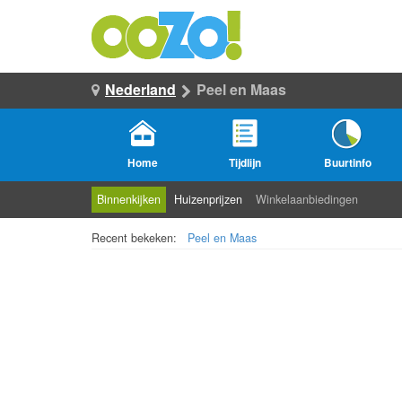
Nederland
Peel en Maas
Home
Tijdlijn
Buurtinfo
Binnenkijken
Huizenprijzen
Winkelaanbiedingen
Recent bekeken:
Peel en Maas