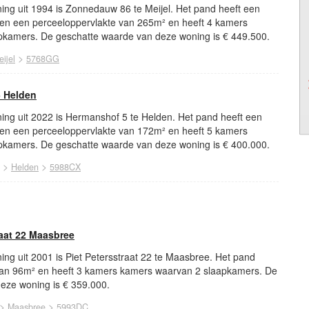
ing uit 1994 is Zonnedauw 86 te Meijel. Het pand heeft een
en een perceeloppervlakte van 265m² en heeft 4 kamers
kamers. De geschatte waarde van deze woning is € 449.500.
>
ijel
5768GG
 Helden
ing uit 2022 is Hermanshof 5 te Helden. Het pand heeft een
en een perceeloppervlakte van 172m² en heeft 5 kamers
kamers. De geschatte waarde van deze woning is € 400.000.
>
>
Helden
5988CX
raat 22 Maasbree
ng uit 2001 is Piet Petersstraat 22 te Maasbree. Het pand
van 96m² en heeft 3 kamers kamers waarvan 2 slaapkamers. De
eze woning is € 359.000.
>
>
Maasbree
5993DC