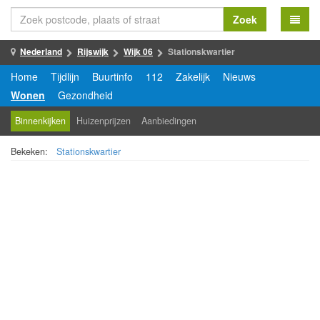
Zoek
Nederland
Rijswijk
Wijk 06
Stationskwartier
Home
Tijdlijn
Buurtinfo
112
Zakelijk
Nieuws
Wonen
Gezondheid
Binnenkijken
Huizenprijzen
Aanbiedingen
Bekeken:
Stationskwartier