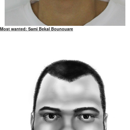
Most wanted: Sami Bekal Bounouare