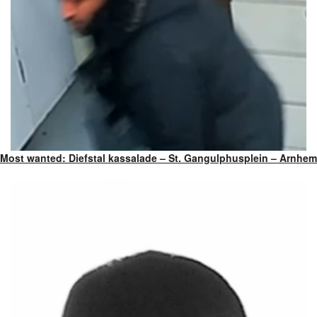
Most wanted: Diefstal kassalade – St. Gangulphusplein – Arnhem